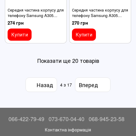
Середня частина корпусу для
Середня частина корпусу для
телефону Samsung A305
телефону Samsung A305
Galaxy A30 (2019) чорна
Galaxy A30 (2019) синя
274 грн
270 грн
Купити
Купити
Показати ще 20 товарів
Назад
Вперед
4
з 17
066-422-79-49
073-670-04-40
068-945-23-58
Контактна інформація