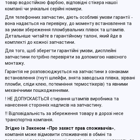
товар водостійкою фарбою, відповідні стікера нашої
компанії чи унікальні серійні номери.
Для телефонних запчастин, діють особливі умови гарантії -
вона надається на перевірку, до моменту встановлення та
за умови збереження пломбувальних плівок та штампів.
Детальніше читайте в гарантійному талоні, який йде в
комплекті до кожної запчастини.
Для того, щоб зберегти гарантійні умови, дисплейні
запчастини потрібно перевіряти за допомогою навісного
монтажу.
Гарантія не розповсюджується на запчастини з ознаками
встановлення (гнуті шлейфи, знята заводська плівка, зірвані
пломби, сліди клею, потемніння термостікерів) та явними
механічними пошкодженнями.
! НЕ ДОПУСКАЄТЬСЯ стирання штампів виробника та
нанесення сторонніх надписів на запчастину.
!! Відповідальність за збереження товару в дорозі несе
транспортна компанія.
Згідно із Законом
«Про захист прав споживачів»
,
компанія може відмовити споживачеві в обміні та