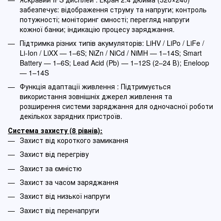
забезпечує: відображення струму та напруги; контроль
потужності; моніторинг ємності; перегляд напруги
кожної банки; індикацію процесу заряджання.
Підтримка різних типів акумуляторів: LiHV / LiPo / LiFe /
Li-Ion / LiXX — 1–6S; NiZn / NiCd / NiMH — 1–14S; Smart
Battery — 1–6S; Lead Acid (Pb) — 1–12S (2–24 В); Eneloop
— 1–14S
Функція адаптації живлення : Підтримується
використання зовнішніх джерел живлення та
розширення системи заряджання для одночасної роботи
декількох зарядних пристроїв.
Система захисту (8 рівнів):
Захист від короткого замикання
Захист від перегріву
Захист за ємністю
Захист за часом заряджання
Захист від низької напруги
Захист від перенапруги