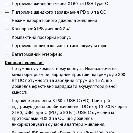
Підтримка живлення через XT60 та USB Type-C
Підтримка швидкого заряджання PD 3.0 та QC
Режим лабораторного джерела живлення
Кольоровий IPS дисплей 2.4"
Компактний прозорий корпус
Підтримка великої кількості типів акумуляторів
Багатомовний інтерфейс
Основні переваги:
Потужність у компактному корпусі : Незважаючи на
мініатюрні розміри, зарядний пристрій підтримує до 300
Вт DC потужності та зарядний струм до 15 А, що
дозволяє ефективно заряджати акумулятори різної
ємності.
Подвійне живлення XT60 + USB-C (PD): Пристрій
підтримує два способи живлення: DC вхід 10–30 В через
XT60; USB Type-C (PD до 90 Вт). USB-C сумісний із
протоколами PD3.0 та QC, що дозволяє
використовувати сучасні адаптери живлення.
Яскравий IPS дисплей : Екран 2.4 дюйма (320×240)