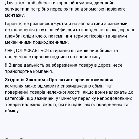
Для того, щоб зберегти гарантійні умови, дисплейні
запчастини потрібно перевіряти за допомогою навісного
монтажу.
Гарантія не розповсюджується на запчастини з ознаками
встановлення (гнуті шлейфи, знята заводська плівка, зірвані
пломби, сліди клею, потемніння термостікерів) та явними
механічними пошкодженнями.
! НЕ ДОПУСКАЄТЬСЯ стирання штампів виробника та
нанесення сторонніх надписів на запчастину.
!! Відповідальність за збереження товару в дорозі несе
транспортна компанія.
Згідно із Законом
«Про захист прав споживачів»
,
компанія може відмовити споживачеві в обміні та
поверненні товарів належної якості, якщо вони належать до
категорій, що зазначені у чинному п
ереліку непродовольчих
товарів належної якості, які не підлягають поверненню та
обміну
.