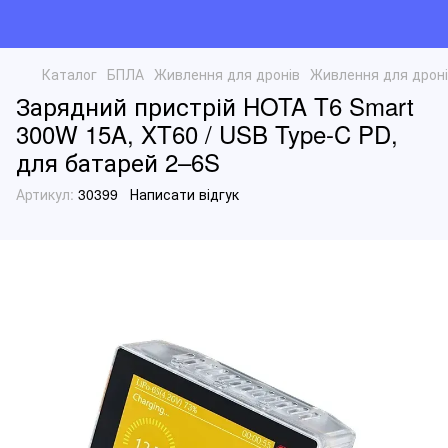
Каталог
БПЛА
Живлення для дронів
Живлення для дрон
Зарядний пристрій HOTA T6 Smart
300W 15A, XT60 / USB Type-C PD,
для батарей 2–6S
Артикул:
30399
Написати відгук