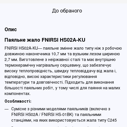
До обраного
Опис
Паяльне жало FNIRSI HS02A-KU
FNIRSI HS02A-KU— паяльне змінне жало типу ніж з робочою
довжиною наконечника 10,7 мм та вузьким лезом шириною
2,7 мм. Виготовлене з неіржавної сталі та має внутрішню
термокерамічну нагрівальну серцевину, що забезпечує
високу теплопровідність, швидку тепловіддачу від жала і,
відповідно, високі характеристики регулювання
температури та довговічності. Підходить для виконання
більшості паяльних робіт, у тому числі для паяння на малих
компонентах.
Особливості:
Сумісне з різними моделями паяльників (включно з
FNIRSI HS02A / FNIRSI HS-01BK) та паяльними
станціями, на яких використовуються жала типу С245