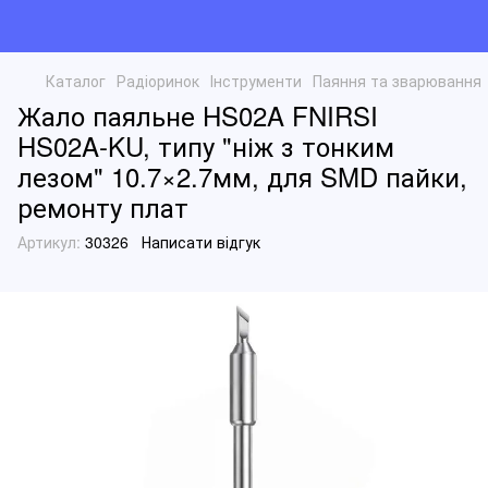
Каталог
Радіоринок
Інструменти
Паяння та зварювання
Жало паяльне HS02A FNIRSI
HS02A-KU, типу "ніж з тонким
лезом" 10.7×2.7мм, для SMD пайки,
ремонту плат
Артикул:
30326
Написати відгук