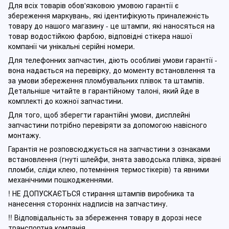
Для всіх товарів обов'язковою умовою гарантії є
збереження маркувань, які ідентифікують приналежність
товару до нашого магазину - це штампи, які наносяться на
товар водостійкою фарбою, відповідні стікера нашої
компанії чи унікальні серійні номери.
Для телефонних запчастин, діють особливі умови гарантії -
вона надається на перевірку, до моменту встановлення та
за умови збереження пломбувальних плівок та штампів.
Детальніше читайте в гарантійному талоні, який йде в
комплекті до кожної запчастини.
Для того, щоб зберегти гарантійні умови, дисплейні
запчастини потрібно перевіряти за допомогою навісного
монтажу.
Гарантія не розповсюджується на запчастини з ознаками
встановлення (гнуті шлейфи, знята заводська плівка, зірвані
пломби, сліди клею, потемніння термостікерів) та явними
механічними пошкодженнями.
! НЕ ДОПУСКАЄТЬСЯ стирання штампів виробника та
нанесення сторонніх надписів на запчастину.
!! Відповідальність за збереження товару в дорозі несе
транспортна компанія.