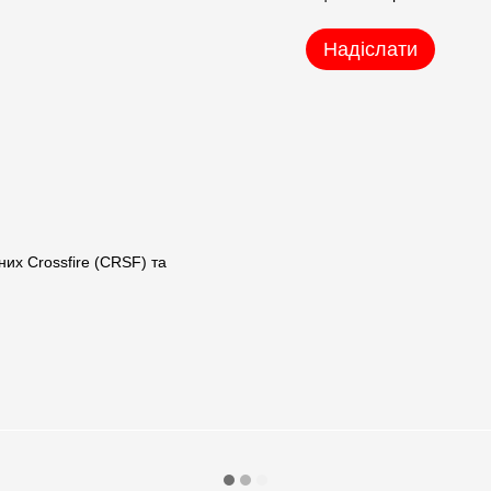
Надіслати
них Crossfire (CRSF) та