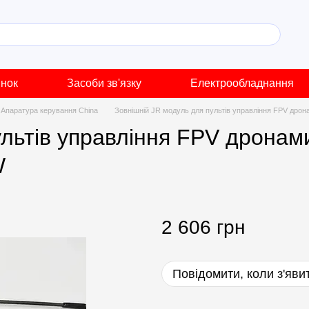
инок
Засоби зв'язку
Електрообладнання
Апаратура керування China
Зовнішній JR модуль для пультів управління FPV дро
ультів управління FPV дронам
W
2 606 грн
Повідомити, коли з'яви