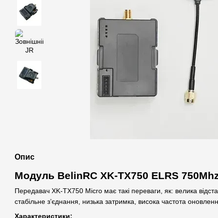
Опис
Модуль BelinRC XK-TX750 ELRS 750Mhz,
Передавач XK-TX750 Micro має такі переваги, як: велика відст
стабільне з’єднання, низька затримка, висока частота оновлен
Характеристики: