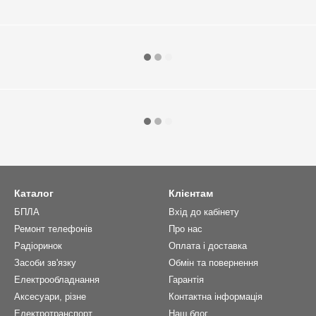
Каталог
Клієнтам
БПЛА
Вхід до кабінету
Ремонт телефонів
Про нас
Радіоринок
Оплата і доставка
Засоби зв'язку
Обмін та повернення
Електрообладнання
Гарантія
Аксесуари, різне
Контактна інформація
Електротранспорт
Наш блог