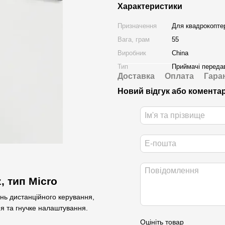
Характеристики
Призначення
Для квадрокопте
Вага, грам
55
Виробник
China
Тип
Приймачі передав
Доставка
Оплата
Гара
Новий відгук або комента
 тип Micro
ань дистанційного керування,
ня та гнучке налаштування.
Оцініть товар