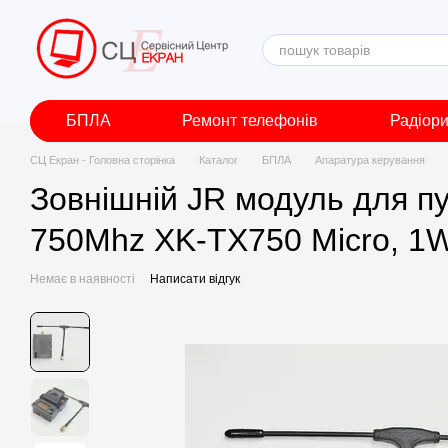
Перейти до основного контенту
БПЛА
Ремонт телефонів
Радіор
СЦ Екран - Головна сторінка
Каталог
БПЛА
Апаратура керування
Зовнішній JR модуль для п
750Mhz XK-TX750 Micro, 1
Немає в наявності
Написати відгук