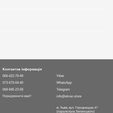
Контактна інформація
066-422-79-49
Viber
073-670-04-40
WhatsApp
068-945-23-58
Telegram
info@ekran.store
Передзвонити вам?
м. Львів, вул. Городницька 47
(паралельна Липинського)