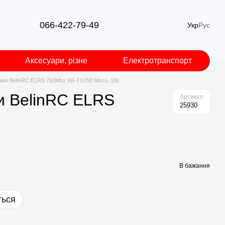
066-422-79-49
Укр
Рус
Аксесуари, різне
Електротранспорт
нами BelinRC ELRS 750Mhz XK-TX750 Micro, 1W
и BelinRC ELRS
Артикул
25930
В бажання
ться