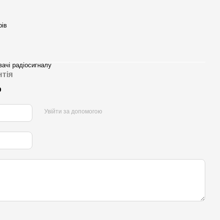
рів
ачі радіосигналу
нтія
р
Увійти за допомогою