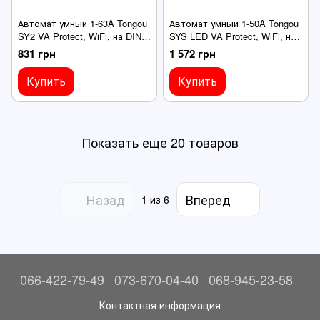
Автомат умный 1-63A Tongou
Автомат умный 1-50A Tongou
SY2 VA Protect, WiFi, на DIN
SYS LED VA Protect, WiFi, на
рейку, регулируемый,
DIN рейке, регулируемый,
831 грн
1 572 грн
управление Tuya SmartLife
Tuya SmartLife GA Alexa
GA
Купить
Купить
Показать еще 20 товаров
Назад
Вперед
1
из 6
066-422-79-49
073-670-04-40
068-945-23-58
Контактная информация