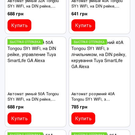
Автомат умный 32A Tongou
Автомат умный 40A Tongou
SY1 WiFi, на DIN рейке,
SY1 WiFi, на DIN рейке,
управление Tuya SmartLife
управление Tuya SmartLife
688 грн
641 грн
GA Alexa
GA Alexa
Купить
Купить
БЫСТРАЯ ОТПРАВКА
БЫСТРАЯ ОТПРАВКА
Автомат умный 50A Tongou
Автомат розумний 40A
SY1 WiFi, на DIN рейке,
Tongou SY1 WiFi, з
управление Tuya SmartLife
лічильником, на DIN рейку,
688 грн
785 грн
GA Alexa
керування Tuya SmartLife GA
Alexa
Купить
Купить
БЫСТРАЯ ОТПРАВКА
БЫСТРАЯ ОТПРАВКА