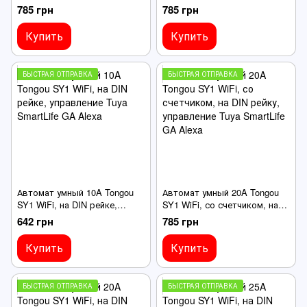
DIN рейку, управление Tuya
DIN рейку, управление Tuya
785 грн
785 грн
SmartLife GA Alexa
SmartLife GA Alexa
Купить
Купить
БЫСТРАЯ ОТПРАВКА
БЫСТРАЯ ОТПРАВКА
Автомат умный 10A Tongou
Автомат умный 20A Tongou
SY1 WiFi, на DIN рейке,
SY1 WiFi, со счетчиком, на
управление Tuya SmartLife
DIN рейку, управление Tuya
642 грн
785 грн
GA Alexa
SmartLife GA Alexa
Купить
Купить
БЫСТРАЯ ОТПРАВКА
БЫСТРАЯ ОТПРАВКА