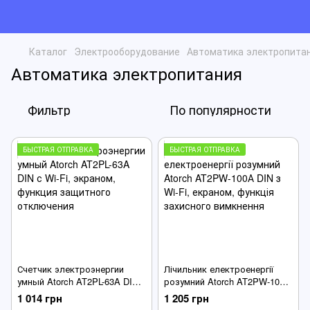
Каталог
Электрооборудование
Автоматика электропита
Автоматика электропитания
Фильтр
По популярности
БЫСТРАЯ ОТПРАВКА
БЫСТРАЯ ОТПРАВКА
Счетчик электроэнергии
Лічильник електроенергії
умный Atorch AT2PL-63A DIN с
розумний Atorch AT2PW-100А
Wi-Fi, экраном, функция
DIN з Wi-Fi, екраном, функція
1 014 грн
1 205 грн
защитного отключения
захисного вимкнення