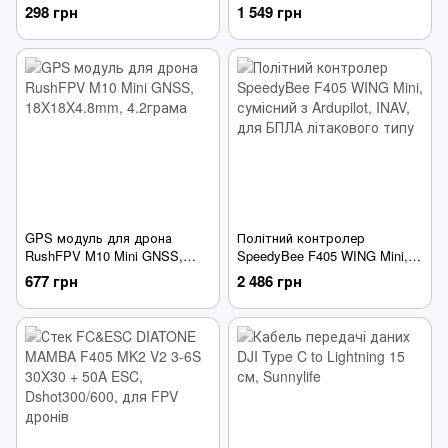
30см, перехідник для РЕБ
GNSS, 20X20X10mm, 7 грам,
298 грн
1 549 грн
компас QMC5883
GPS модуль для дрона
Політний контролер
RushFPV M10 Mini GNSS,
SpeedyBee F405 WING Mini,
18X18X4.8mm, 4.2грама
сумісний з Ardupilot, INAV,
677 грн
2 486 грн
для БПЛА літакового типу