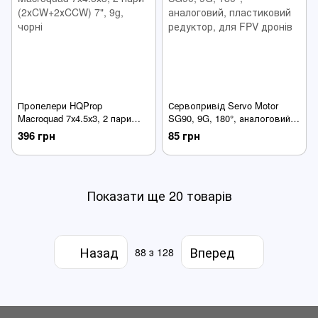
Пропелери HQProp
Сервопривід Servo Motor
Macroquad 7х4.5х3, 2 пари
SG90, 9G, 180°, аналоговий,
(2хCW+2хCCW) 7", 9g, чорні
пластиковий редуктор, для
396 грн
85 грн
FPV дронів
Показати ще 20 товарів
Назад
Вперед
88
з 128