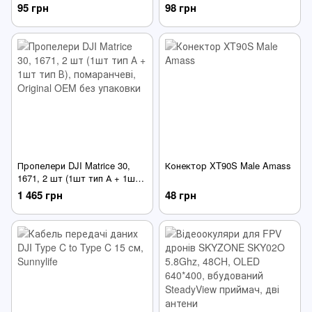
піднята антена SMA,
SMA+ELRS та приймача
95 грн
98 грн
+ELRS/TBS, під стяжку, 3D
GPS_25х25, 3D друк
друк
Пропелери DJI Matrice 30,
Конектор XT90S Male Amass
1671, 2 шт (1шт тип А + 1шт
тип В), помаранчеві, Original
1 465 грн
48 грн
OEM без упаковки