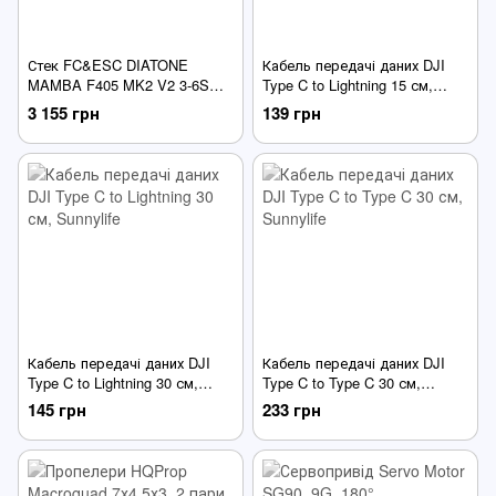
Стек FC&ESC DIATONE
Кабель передачі даних DJI
MAMBA F405 MK2 V2 3-6S
Type C to Lightning 15 см,
30X30 + 50A ESC,
Sunnylife
3 155 грн
139 грн
Dshot300/600, для FPV
дронів
Кабель передачі даних DJI
Кабель передачі даних DJI
Type C to Lightning 30 см,
Type C to Type C 30 см,
Sunnylife
Sunnylife
145 грн
233 грн