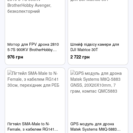
Мотор для FPV дрона 2810
Шлейф підвісу камери для
5-7S 900KV BrotherHobby
DJI Matrice 30T
Avenger, безколекторний
976 грн
2 722 грн
Пігтейл SMA-Male to N-
GPS модуль для дрона
Female, з кабелем RG141
Matek Systems M8Q-5883