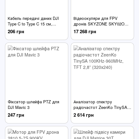
Кабель передачі даних DJI
Відеоокуляри для FPV
Type C to Type C 15 см,
дронів SKYZONE SKY02O
Sunnylife
5.8Ghz, 48CH, OLED 640*400,
206 грн
17 268 грн
вбудований SteadyView
приймач, дві антени
Фіксатор шлейфа PTZ для
Аналізатор спектру
DJI Mavic 3
радіочастот ZeenKo TinySA
100KHz-960MHz, TFT 2,8”
247 грн
2 614 грн
(320х240)