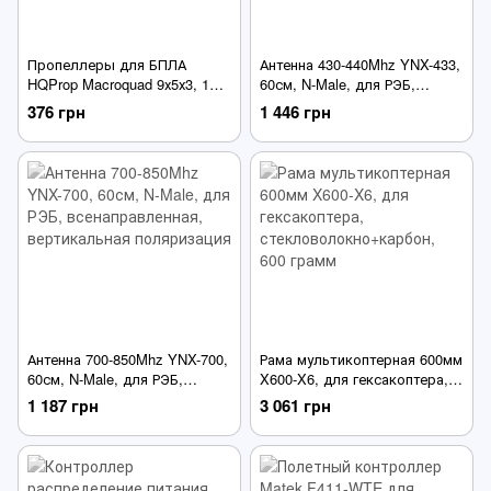
Пропеллеры для БПЛА
Антенна 430-440Mhz YNX-433,
HQProp Macroquad 9х5х3, 1
60см, N-Male, для РЭБ,
пара (CW+CCW) 9", 17.4g,
всенаправленная,
376 грн
1 446 грн
армированные, черные
вертикальная поляризация
Антенна 700-850Mhz YNX-700,
Рама мультикоптерная 600мм
60см, N-Male, для РЭБ,
X600-X6, для гексакоптера,
всенаправленная,
стекловолокно+карбон, 600
1 187 грн
3 061 грн
вертикальная поляризация
грамм