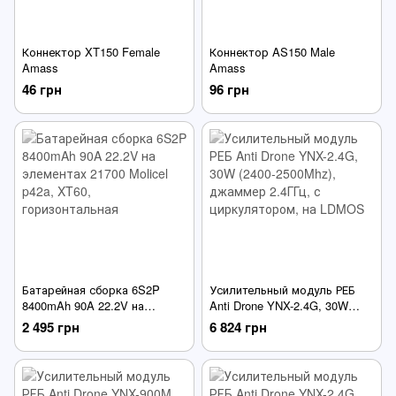
Коннектор XT150 Female
Коннектор AS150 Male
Amass
Amass
46 грн
96 грн
Батарейная сборка 6S2P
Усилительный модуль РЕБ
8400mAh 90A 22.2V на
Anti Drone YNX-2.4G, 30W
элементах 21700 Molicel p42a,
(2400-2500Mhz), джаммер
2 495 грн
6 824 грн
XT60, горизонтальная
2.4ГГц, с циркулятором, на
LDMOS