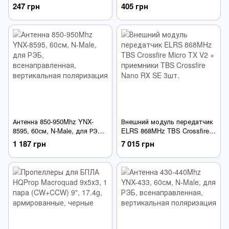
(CW+CCW) 8", 12g,
лопасти, 1 пара (CWхCCW)
247 грн
405 грн
армированные, черные
10", 23.3g, армированные,
черные
Антенна 850-950Mhz YNX-
Внешний модуль передатчик
8595, 60см, N-Male, для РЭБ,
ELRS 868MHz TBS Crossfire
всенаправленная,
Micro TX V2 + приемники TBS
1 187 грн
7 015 грн
вертикальная поляризация
Crossfire Nano RХ SE 3шт.