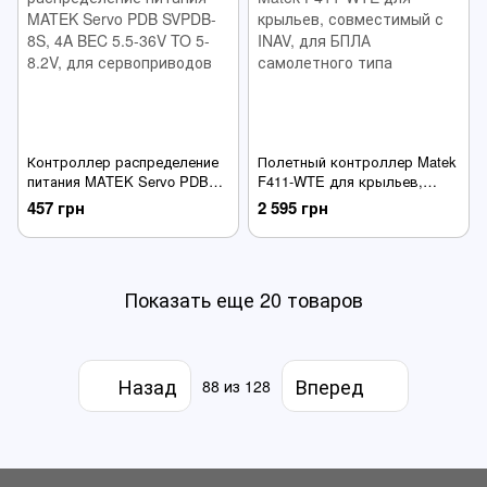
Контроллер распределение
Полетный контроллер Matek
питания MATEK Servo PDB
F411-WTE для крыльев,
SVPDB-8S, 4A BEC 5.5-36V
совместимый с INAV, для
457 грн
2 595 грн
TO 5-8.2V, для
БПЛА самолетного типа
сервоприводов
Показать еще 20 товаров
Назад
Вперед
88
из 128