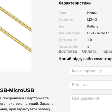
Характеристики
Стан
Новий
Виробник
LDNIO
Тип
Кабель
Тип конектора
USB - micro US
Довжина, м
1.0
Гарантія, міс.
1
Доставка
Оплата
Гара
Новий відгук або комента
USB-MicroUSB
 синхронізації смартфонів та
ого пристрою на інший. Захисне
льний, щоб гарантувати безпеку