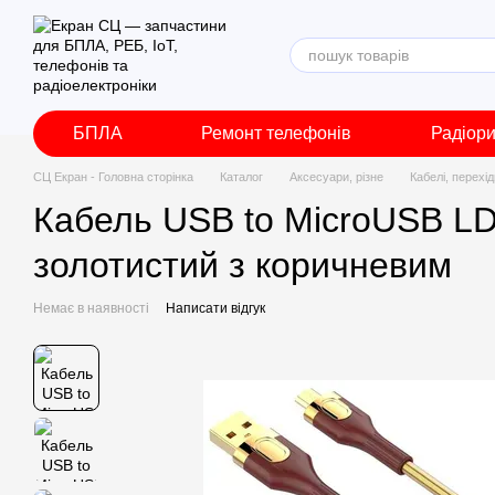
Перейти до основного контенту
БПЛА
Ремонт телефонів
Радіор
СЦ Екран - Головна сторінка
Каталог
Аксесуари, різне
Кабелі, перехі
Кабель USB to MicroUSB LD
золотистий з коричневим
Немає в наявності
Написати відгук