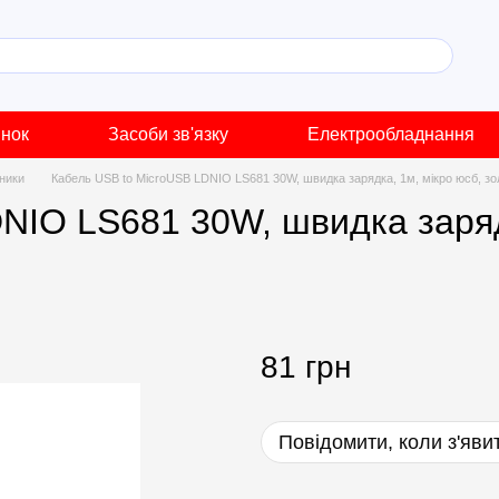
инок
Засоби зв'язку
Електрообладнання
дники
Кабель USB to MicroUSB LDNIO LS681 30W, швидка зарядка, 1м, мікро юсб, з
NIO LS681 30W, швидка заряд
81 грн
Повідомити, коли з'яви