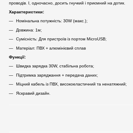
проводів. І, одночасно, досить гнучкий і приємний на дотик.
Характеристики:
Номінальна потужність: 30W (макс.);
Довжина: 1м;
Сумісність: Для пристроїв із портом MicroUSB;
Матеріал: ПВХ + алюмінієвий сплав
Функції:
Швидка зарядка 30W, стабільна робота;
Підтримка заряджання + передача даних;
Міцний кабель із ПВХ, високоеластичний та ненатяжний;
Яскравий дизайн.