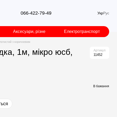
066-422-79-49
Укр
Рус
Аксесуари, різне
Електротранспорт
олотистий з коричневим
ка, 1м, мікро юсб,
Артикул
11452
В бажання
ться