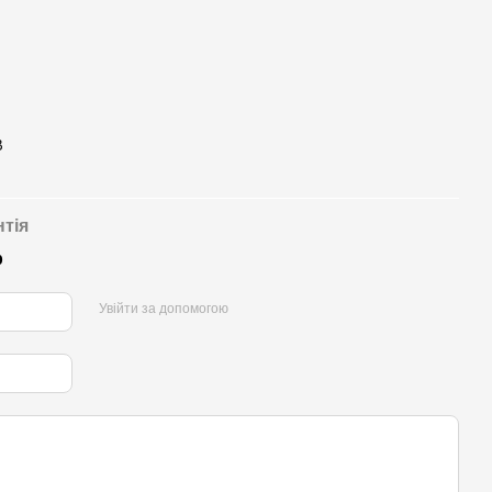
B
нтія
р
Увійти за допомогою