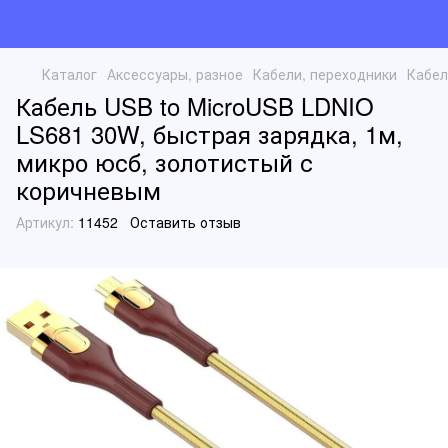
Каталог
Аксессуары, разное
Кабели, переходники
Кабел
Кабель USB to MicroUSB LDNIO
LS681 30W, быстрая зарядка, 1м,
микро юсб, золотистый с
коричневым
Артикул:
11452
Оставить отзыв