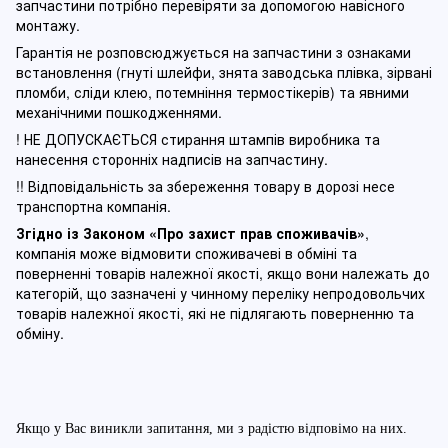
запчастини потрібно перевіряти за допомогою навісного
монтажу.
Гарантія не розповсюджується на запчастини з ознаками
встановлення (гнуті шлейфи, знята заводська плівка, зірвані
пломби, сліди клею, потемніння термостікерів) та явними
механічними пошкодженнями.
! НЕ ДОПУСКАЄТЬСЯ стирання штампів виробника та
нанесення сторонніх надписів на запчастину.
!! Відповідальність за збереження товару в дорозі несе
транспортна компанія.
Згідно із Законом
«Про захист прав споживачів»
,
компанія може відмовити споживачеві в обміні та
поверненні товарів належної якості, якщо вони належать до
категорій, що зазначені у чинному п
ереліку непродовольчих
товарів належної якості, які не підлягають поверненню та
обміну
.
Якщо у Вас виникли запитання, ми з радістю відповімо на них.