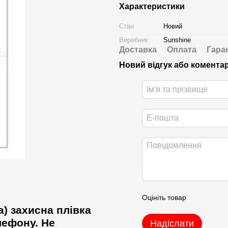
Характеристики
Стан
Новий
Виробник
Sunshine
Доставка
Оплата
Гара
Новий відгук або комента
Оцініть товар
а) захисна плівка
елефону. Не
Надіслати