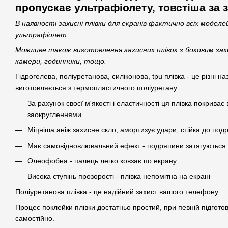
пропускає ультрафіолету, товстіша за 
В наявності захисні плівки для екранів фактично всіх модел
ультрафіолет.
Можливе також виготовлення захисних плівок з боковим зах
камери, годинники, тощо.
Гідрогелева, поліуретанова, силіконова, tpu плівка - це різні наз
виготовляється з термопластичного поліуретану.
За рахунок своєї м'якості і еластичності ця плівка покрива
заокругленнями.
Міцніша аніж захисне скло, амортизує удари, стійка до под
Має самовідновлювальний ефект - подряпини затягуються 
Олеофобна - палець легко ковзає по екрану
Висока ступінь прозорості - плівка непомітна на екрані
Поліуретанова плівка - це надійний захист вашого телефону.
Процес поклейки плівки достатньо простий, при певній підгото
самостійно.