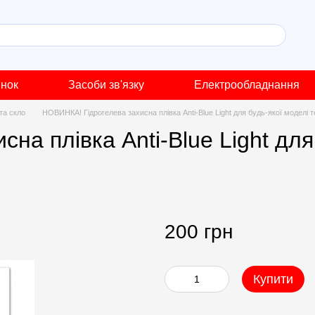
инок
Засоби зв'язку
Електрообладнання
 та скло
НОВИНКА! Гідрогелева захисна плівка Anti-Blue Light для будь-якої моделі
на плівка Anti-Blue Light для
200 грн
Купити