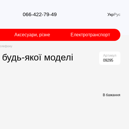
066-422-79-49
Укр
Рус
Аксесуари, різне
Електротранспорт
 телефону
 будь-якої моделі
Артикул
09295
В бажання