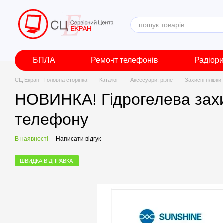
Перейти до основного контенту
БПЛА
Ремонт телефонів
Радіор
СЦ Екран - Головна сторінка
Каталог
Аксесуари, різне
Захисні плівки
НОВИНКА! Гідрогелева захис
телефону
В наявності
Написати відгук
ШВИДКА ВІДПРАВКА