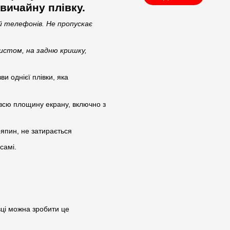
звичайну плівку.
ей телефонів. Не пропускає
истом, на задню кришку,
ви однієї плівки, яка
є всю площину екрану, включно з
ряпин, не затирається
самі.
вці можна зробити це