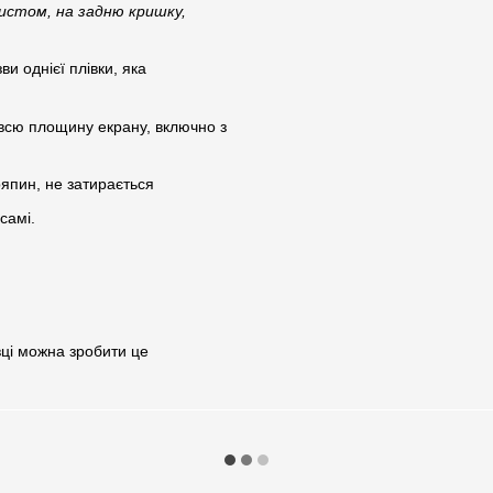
истом, на задню кришку,
ви однієї плівки, яка
є всю площину екрану, включно з
ряпин, не затирається
самі.
вці можна зробити це