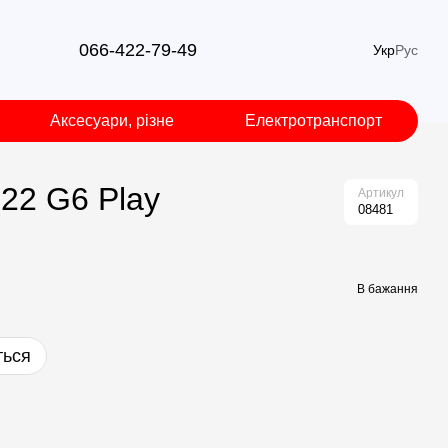
066-422-79-49
Укр
Рус
Аксесуари, різне
Електротранспорт
22 G6 Play
Артикул
08481
В бажання
ться