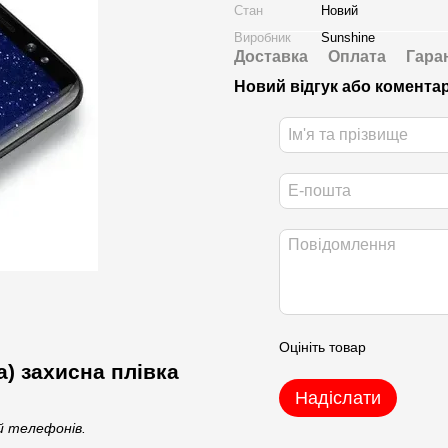
Стан
Новий
Виробник
Sunshine
Доставка
Оплата
Гара
Новий відгук або комента
Оцініть товар
а) захисна плівка
Надіслати
ей телефонів.