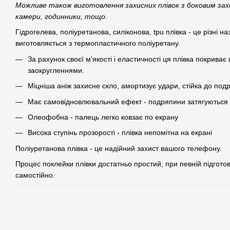
Можливе також виготовлення захисних плівок з боковим зах
камери, годинники, тощо.
Гідрогелева, поліуретанова, силіконова, tpu плівка - це різні наз
виготовляється з термопластичного поліуретану.
За рахунок своєї м'якості і еластичності ця плівка покрива
заокругленнями.
Міцніша аніж захисне скло, амортизує удари, стійка до под
Має самовідновлювальний ефект - подряпини затягуються 
Олеофобна - палець легко ковзає по екрану
Висока ступінь прозорості - плівка непомітна на екрані
Поліуретанова плівка - це надійний захист вашого телефону.
Процес поклейки плівки достатньо простий, при певній підгото
самостійно.