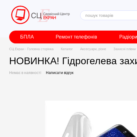
Перейти до основного контенту
БПЛА
Ремонт телефонів
Радіор
СЦ Екран - Головна сторінка
Каталог
Аксесуари, різне
Захисні плівки
НОВИНКА! Гідрогелева захи
Немає в наявності
Написати відгук