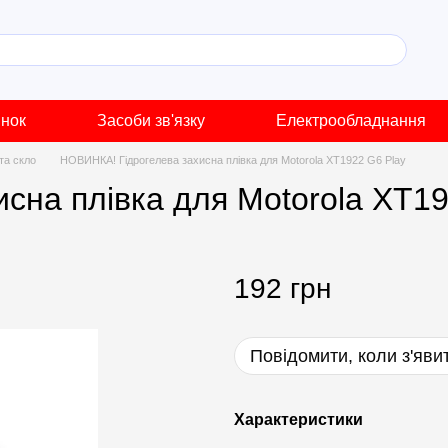
инок
Засоби зв'язку
Електрообладнання
 та скло
НОВИНКА! Гідрогелева захисна плівка для Motorola XT1922 G6 Play
сна плівка для Motorola XT19
192 грн
Повідомити, коли з'яви
Характеристики