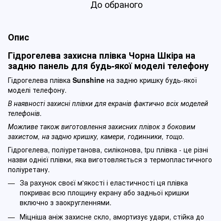
До обраного
Опис
Гідрогелева захисна плівка Чорна Шкіра на
задню панель для будь-якої моделі телефону
Гідрогелева плівка
Sunshine
на задню кришку будь-якої
моделі телефону.
В наявності захисні плівки для екранів фактично всіх моделей
телефонів.
Можливе також виготовлення захисних плівок з боковим
захистом, на задню кришку, камери, годинники, тощо.
Гідрогелева, поліуретанова, силіконова, tpu плівка - це різні
назви однієї плівки, яка виготовляється з термопластичного
поліуретану.
За рахунок своєї м'якості і еластичності ця плівка
покриває всю площину екрану або задньої кришки
включно з заокругленнями.
Міцніша аніж захисне скло, амортизує удари, стійка до