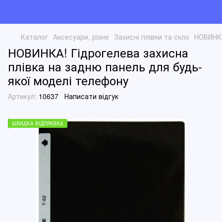
Каталог
Аксесуари, різне
Захисні плівки та скло
НОВИНКА
НОВИНКА! Гідрогелева захисна
плівка на задню панель для будь-
якої моделі телефону
Артикул:
10637
Написати відгук
ШВИДКА ВІДПРАВКА