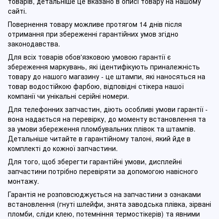
товарів, детальніше це вказано в описі товару на нашому
сайті.
Повернення товару можливе протягом 14 днів після
отримання при збереженні гарантійних умов згідно
законодавства.
Для всіх товарів обов'язковою умовою гарантії є
збереження маркувань, які ідентифікують приналежність
товару до нашого магазину - це штампи, які наносяться на
товар водостійкою фарбою, відповідні стікера нашої
компанії чи унікальні серійні номери.
Для телефонних запчастин, діють особливі умови гарантії -
вона надається на перевірку, до моменту встановлення та
за умови збереження пломбувальних плівок та штампів.
Детальніше читайте в гарантійному талоні, який йде в
комплекті до кожної запчастини.
Для того, щоб зберегти гарантійні умови, дисплейні
запчастини потрібно перевіряти за допомогою навісного
монтажу.
Гарантія не розповсюджується на запчастини з ознаками
встановлення (гнуті шлейфи, знята заводська плівка, зірвані
пломби, сліди клею, потемніння термостікерів) та явними