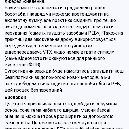
джерел живлення.
Взагалі ми не є спеціалісти з радіоелектронної 
боротьби, і навряд чи можемо претендувати на 
експертну думку, але практика свідчить про те, що 
часто допомагає перехід на нестандартні частоти 
керування (саме їх глушать засобами РЕБу). Також на 
практиці для маскування дрону використовується 
передача відео на менших потужностях 
відеопередавача VTX, якщо немає втрати сигналу 
(саме відеочастоти скануються для раннього 
виявлення ФПВ).
Супротивник завжди буде намагатись заглушити наші 
безпілотники за допомогою нових методів, а ми 
завжди будемо винаходити нові способи обійти РЕБ, 
цей процес безперервний. 
Висновок
Ця стаття призначена для того, щоб дати розуміння 
основ, хоча тема набагато ширша. Маючи базові 
знання їх можна і треба розширити за допомогою 
самоосвіти. Це все можна застосовувати при 