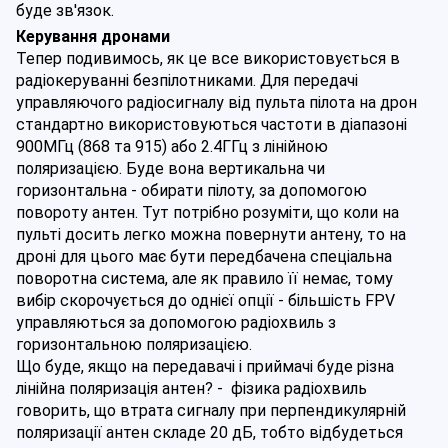
буде зв'язок.
Керування дронами
Тепер подивимось, як це все використовується в 
радіокеруванні безпілотниками. Для передачі 
управляючого радіосигналу від пульта пілота на дрон 
стандартно використовуються частоти в діапазоні 
900МГц (868 та 915) або 2.4ГГц з лінійною 
поляризацією. Буде вона вертикальна чи 
горизонтальна - обирати пілоту, за допомогою 
повороту антен. Тут потрібно розуміти, що коли на 
пульті досить легко можна повернути антену, то на 
дроні для цього має бути передбачена спеціальна 
поворотна система, але як правило її немає, тому 
вибір скорочується до однієї опції - більшість FPV 
управляються за допомогою радіохвиль з 
горизонтальною поляризацією.
Що буде, якщо на передавачі і приймачі буде різна 
лінійна поляризація антен? -  фізика радіохвиль 
говорить, що втрата сигналу при перпендикулярній 
поляризації антен складе 20 дБ, тобто відбудеться 