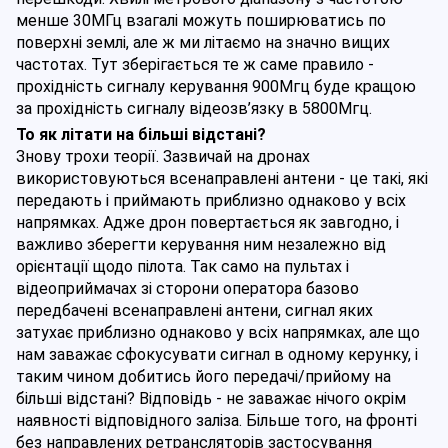
менше 30МГц взагалі можуть поширюватись по 
поверхні землі, але ж ми літаємо на значно вищих 
частотах. Тут зберігається те ж саме правило - 
прохідність сигналу керування 900Мгц буде кращою 
за прохідність сигналу відеозв’язку в 5800Мгц.
То як літати на більші відстані?
Знову трохи теорії. Зазвичай на дронах 
використовуються всенаправлені антени - це такі, які 
передають і приймають приблизно однаково у всіх 
напрямках. Адже дрон повертається як завгодно, і 
важливо зберегти керування ним незалежно від 
орієнтації щодо пілота. Так само на пультах і 
відеоприймачах зі сторони оператора базово 
передбачені всенаправлені антени, сигнал яких 
затухає приблизно однаково у всіх напрямках, але що 
нам заважає сфокусувати сигнал в одному керунку, і 
таким чином добитись його передачі/прийому на 
більші відстані? Відповідь - не заважає нічого окрім 
наявності відповідного заліза. Більше того, на фронті 
без направлених ретрансляторів застосування 