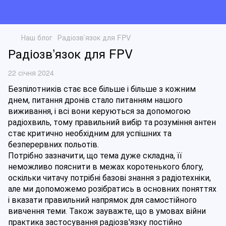
Наш блог
Радіозв’язок для FPV
Радіозв’язок для FPV
22 січня 2024
Безпілотників стає все більше і більше з кожним 
днем, питання дронів стало питанням нашого 
виживання, і всі вони керуються за допомогою 
радіохвиль, тому правильний вибір та розуміння антен 
стає критично необхідним для успішних та 
безперервних польотів. 
Потрібно зазначити, що тема дуже складна, її 
неможливо пояснити в межах коротенького блогу, 
оскільки читачу потрібні базові знання з радіотехніки, 
але ми допоможемо розібратись в основних поняттях 
і вказати правильний напрямок для самостійного 
вивчення теми. Також зауважте, що в умовах війни 
практика застосування радіозв'язку постійно 