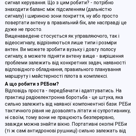
сигнал керування. Що з цим робити? - потрібно 
знаходити баланс між підсиленням (дальністю 
сигналу) і шириною зони покриття, ну або просто 
повертати антену в правильний бік, але насправді це 
дуже не просто.
Вищенаведене стосується як управляючого, так і 
відеосигналу, відрізняються лише типи і розміри 
антен. Ви можете зробити вузьку і довгу полосу 
сигналу, а можете підняти антену вище - вирішення 
проблеми залежить від конкретних задач, наявності 
відповідного обладнання, правильного планування 
маршруту і майстерності пілота в комплексі.
А що робити з РЕБом? 
Відповідь проста - передбачати і адаптуватись. На 
практиці радіоелектронна боротьба - це штука, яка 
сильно залежить від наявної компонентної бази. РЕБи 
тактичного рівня не дозволять літати ні супротивнику, 
ні своїм, тому вони не працюють безперервно, 
завжди можна знайти вікно. Портативні окопні РЕБи 
(ті ж самі антидронові рушниці) сильно залежать від 