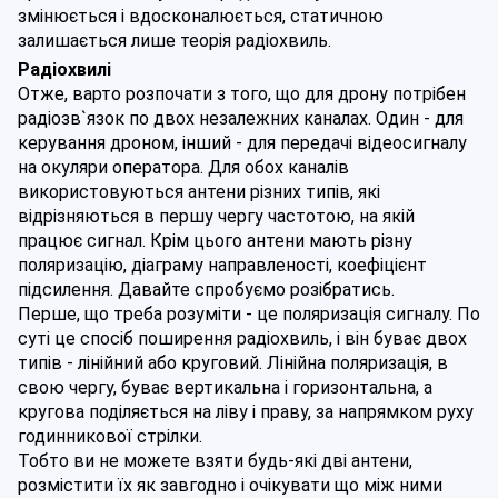
змінюється і вдосконалюється, статичною 
залишається лише теорія радіохвиль.
Радіохвилі
Отже, варто розпочати з того, 
що для дрону потрібен 
радіозв`язок по двох незалежних каналах. Один - для 
керування дроном, інший - для передачі відеосигналу 
на окуляри оператора. Для обох каналів 
використовуються антени різних типів, які 
відрізняються в першу чергу частотою, на якій 
працює сигнал. Крім цього антени мають різну 
поляризацію, діаграму направленості, коефіцієнт 
підсилення. Давайте спробуємо розібратись.
Перше, що треба розуміти - це поляризація сигналу. По 
суті це спосіб поширення радіохвиль, і він буває двох 
типів - лінійний або круговий. Лінійна поляризація, в 
свою чергу, буває вертикальна і горизонтальна, а 
кругова поділяється на ліву і праву, за напрямком руху 
годинникової стрілки.
Тобто ви не можете взяти будь-які дві антени, 
розмістити їх як завгодно і очікувати що між ними 