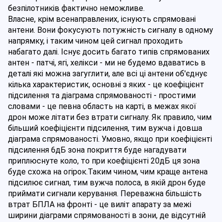
безпілотників фактично неможливе.
Власне, крім всенаправлених, існують спрямовані 
антени. Вони фокусують потужність сигналу в одному 
напрямку, і таким чином цей сигнал проходить 
набагато далі. Існує досить багато типів спрямованих 
антен - патчі, ягі, хелікси - ми не будемо вдаватись в 
деталі які можна загуглити, але всі ці антени об'єднує 
кілька характеристик, основні з яких - це коефіцієнт 
підсилення та діаграма спрямованості - простими 
словами - це певна область на карті, в межах якої 
дрон може літати без втрати сигналу. Як правило, чим 
більший коефіцієнти підсилення, тим вужча і довша 
діаграма спрямованості. Умовно, якщо при коефіцієнті 
підсилення 6дБ зона покриття буде нагадувати 
приплюснуте коло, то при коефіцієнті 20дБ ця зона 
буде схожа на огірок.Таким чином, чим краще антена 
підсилює сигнал, тим вужча полоса, в якій дрон буде 
приймати сигнали керування. Переважна більшість 
втрат БПЛА на фронті - це виліт апарату за межі 
ширини діаграми спрямованості в зони, де відсутній 