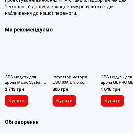
проектуванні виносних FPV-станцій, підборі антен для 
“кухонного” дрону, а в кінцевому результаті - для 
наближення до нашої перемоги.
Ми рекомендуємо
GPS модуль для
Регулятор моторів
GPS модуль для
дрона Matek Systems
ESC 60A Diatone
дрона GEPRC GE
M10Q-5883 GNSS,
Mamba KN S60, BLS, 4-
M1025 GNSS,
2 743 грн
808 грн
1 046 грн
20X20X12.4mm, 8 грам,
6S Lipo, для FPV
29X29X8.5mm
компас QMC5883
дронів
Купити
Купити
Купити
Обговорення