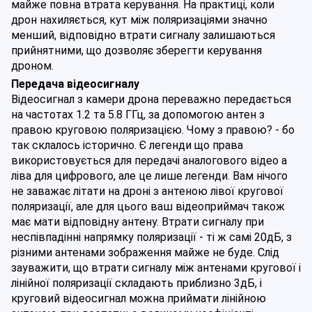
майже повна втрата керування. На практиці, коли 
дрон нахиляється, кут між поляризаціями значно 
менший, відповідно втрати сигналу залишаються 
прийнятними, що дозволяє зберегти керування 
дроном. 
Передача відеосигналу
Відеосигнал з камери дрона переважно передається 
на частотах 1.2 та 5.8 ГГц, за допомогою антен з 
правою круговою поляризацією. Чому з правою? - бо 
так склалось історично. Є легенди що права 
використовується для передачі аналогового відео а 
ліва для цифрового, але це лише легенди. Вам нічого 
не заважає літати на дроні з антеною лівої кругової 
поляризації, але для цього ваш відеоприймач також 
має мати відповідну антену. Втрати сигналу при 
неспівпадінні напрямку поляризації - ті ж самі 20дБ, з 
різними антенами зображення майже не буде. Слід 
зауважити, що втрати сигналу між антенами кругової і 
лінійної поляризації складають приблизно 3дБ, і 
круговий відеосигнал можна приймати лінійною 