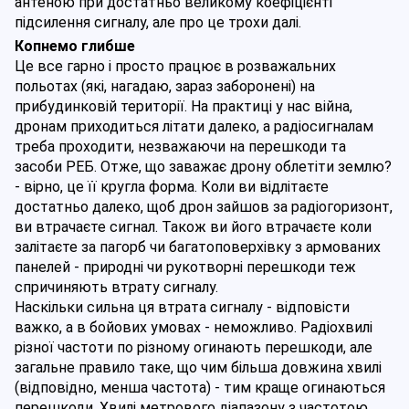
антеною при достатньо великому коефіцієнті 
підсилення сигналу, але про це трохи далі.
Копнемо глибше
Це все гарно і просто працює в розважальних 
польотах (які, нагадаю, зараз заборонені) на 
прибудинковій території. На практиці у нас війна, 
дронам приходиться літати далеко, а радіосигналам 
треба проходити, незважаючи на перешкоди та 
засоби РЕБ. Отже, що заважає дрону облетіти землю? 
- вірно, це її кругла форма. Коли ви відлітаєте 
достатньо далеко, щоб дрон зайшов за радіогоризонт, 
ви втрачаєте сигнал. Також ви його втрачаєте коли 
залітаєте за пагорб чи багатоповерхівку з армованих 
панелей - природні чи рукотворні перешкоди теж 
спричиняють втрату сигналу.
Наскільки сильна ця втрата сигналу - відповісти 
важко, а в бойових умовах - неможливо. Радіохвилі 
різної частоти по різному огинають перешкоди, але 
загальне правило таке, що чим більша довжина хвилі 
(відповідно, менша частота) - тим краще огинаються 
перешкоди. Хвилі метрового діапазону з частотою 