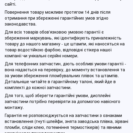
сайті.
Повернення товару можливе протягом 14 днів після
отримання при збереженні гарантійних умов згідно
законодавства.
Для всіх товарів обов'язковою умовою гарантії є
збереження маркувань, які ідентифікують приналежність
товару до нашого магазину - це штампи, які наносяться на
товар водостійкою фарбою, відповідні стікера нашої
компанії чи унікальні серійні номери.
Для телефонних запчастин, діють особливі умови гарантії -
вона надається на перевірку, до моменту встановлення та
за умови збереження пломбувальних плівок та штампів.
Детальніше читайте в гарантійному талоні, який йде в
комплекті до кожної запчастини.
Для того, щоб зберегти гарантійні умови, дисплейні
запчастини потрібно перевіряти за допомогою навісного
монтажу.
Гарантія не розповсюджується на запчастини з ознаками
встановлення (гнуті шлейфи, знята заводська плівка, зірвані
пломби, сліди клею, потемніння термостікерів) та явними
механічними пошкодженнями.