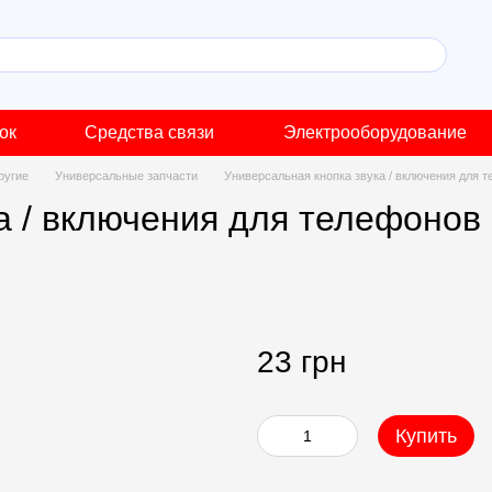
ок
Средства связи
Электрооборудование
ругие
Универсальные запчасти
Универсальная кнопка звука / включения для те
 / включения для телефонов i
23 грн
Купить