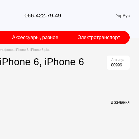
066-422-79-49
Укр
Рус
Аксессуары, разное
Электротранспорт
лефонов iPhone 6, iPhone 6 plus
Phone 6, iPhone 6
Артикул
00996
В желания