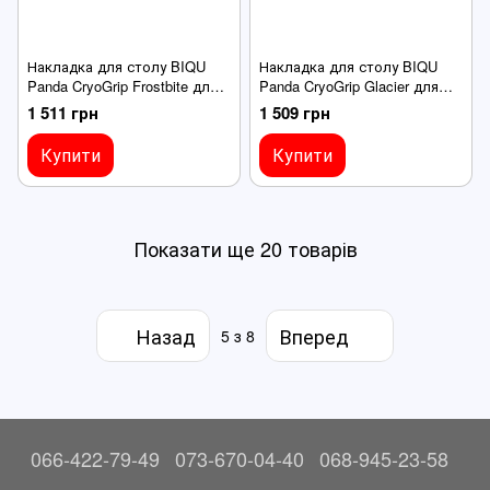
Накладка для столу BIQU
Накладка для столу BIQU
Panda CryoGrip Frostbite для
Panda CryoGrip Glacier для
принтерів Bambu P1 X1,
принтерів Bambu P1 X1,
1 511 грн
1 509 грн
256X256, друк PLA/PETG
256X256, всі пластики
Купити
Купити
Показати ще 20 товарів
Назад
Вперед
5
з 8
066-422-79-49
073-670-04-40
068-945-23-58