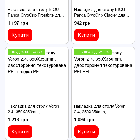
Накладка для столу BIQU
Накладка для столу BIQU
Panda CryoGrip Frostbite для
Panda CryoGrip Glacier для
принтерів Bambu A1 Mini,
принтерів Bambu A1 Mini,
1 197 грн
942 грн
184X184, друк PLA/PETG
180X180, всі пластики
Купити
Купити
ШВИДКА ВІДПРАВКА
ШВИДКА ВІДПРАВКА
Накладка для столу Voron
Накладка для столу Voron
2.4, 350X350mm,
2.4, 350X350mm,
двостороння текстурована
двостороння текстурована
1 213 грн
1 094 грн
PEI- гладка PET
PEI-PEI
Купити
Купити