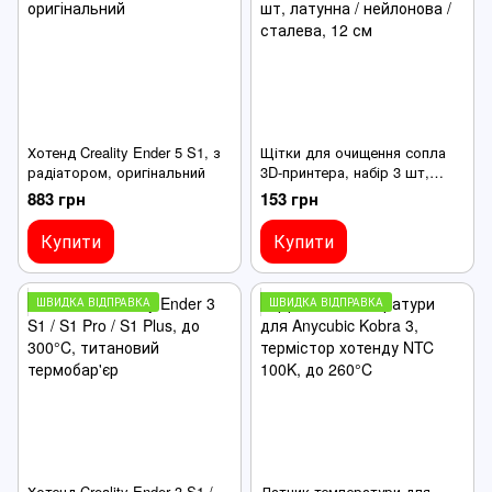
Хотенд Creality Ender 5 S1, з
Щітки для очищення сопла
радіатором, оригінальний
3D-принтера, набір 3 шт,
латунна / нейлонова /
883 грн
153 грн
сталева, 12 см
Купити
Купити
ШВИДКА ВІДПРАВКА
ШВИДКА ВІДПРАВКА
Хотенд Creality Ender 3 S1 /
Датчик температури для