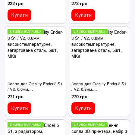
високотемпературне, Ender-3
високотемпературне,
222 грн
273 грн
V3/K1 Max/K1C + насадка
загартована сталь, 5шт, MK8
Купити
Купити
ШВИДКА ВІДПРАВКА
ШВИДКА ВІДПРАВКА
Сопло для Creality Ender-3 S1
Сопло для Creality Ender-3 S1
/ V2, 0.6мм,
/ V2, 0.8мм,
високотемпературне,
високотемпературне,
271 грн
270 грн
загартована сталь, 5шт, MK8
загартована сталь, 5шт, MK8
Купити
Купити
ШВИДКА ВІДПРАВКА
ШВИДКА ВІДПРАВКА