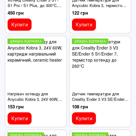
S1 Pro / S1 Plus, до 300°C,
Anycubic Kobra 3, термістор
титановий термобар'єр
хотенду NTC 100K, до 260°C
450 грн
122 грн
Купити
Купити
ШВИДКА ВІДПРАВКА
ШВИДКА ВІДПРАВКА
Нагрівач хотенду для
Датчик температури для
Anycubic Kobra 3, 24V 60W,
Creality Ender 3 V3 SE/Ender 5
картридж нагрівальний
S1/Ender 7, термістор
153 грн
108 грн
керамічний, ceramic heater
хотенду до 260°C
Купити
Купити
ШВИДКА ВІДПРАВКА
ШВИДКА ВІДПРАВКА