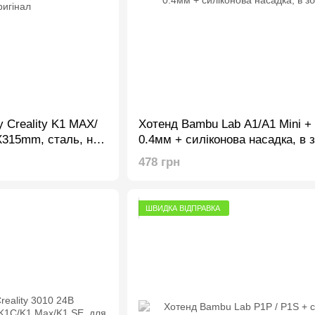
 Creality K1 MAX/
Хотенд Bambu Lab A1/A1 Mini +
X315mm, сталь, на
0.4мм + силіконова насадка, в з
гінал
478 грн
ШВИДКА ВІДПРАВКА