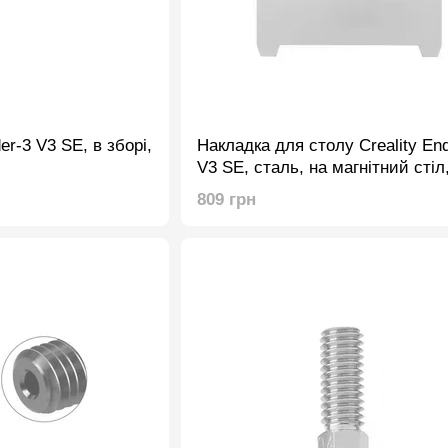
er-3 V3 SE, в зборі,
Накладка для столу Creality En
V3 SE, сталь, на магнітний стіл
235X235mm, оригінал
809 грн