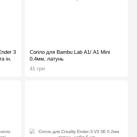
Ender 3
Сопло для Bambu Lab A1/ A1 Mini
а ін.
0.4мм, латунь
41 грн