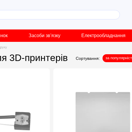
инок
Засоби зв'язку
Електрообладнання
друку
ля 3D-принтерів
за популярніс
Сортування: