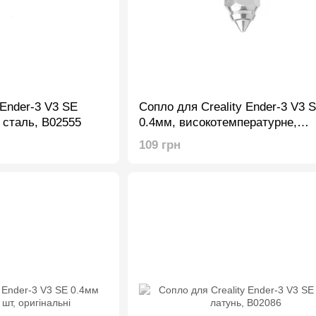
 Ender-3 V3 SE
Сопло для Creality Ender-3 V3 
 сталь, B02555
0.4мм, високотемпературне,
нікельована мідь
109 грн