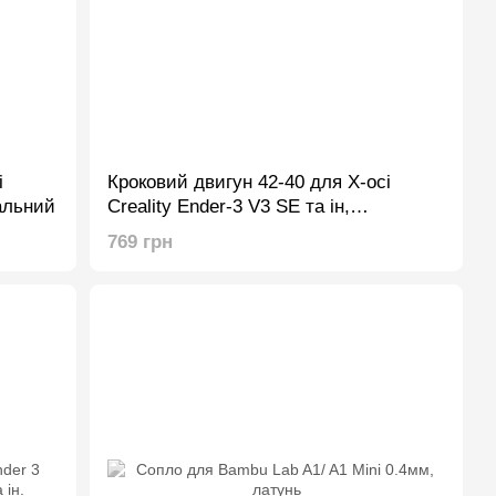
і
Кроковий двигун 42-40 для X-осі
нальний
Creality Ender-3 V3 SE та ін,
оригінальний
769 грн