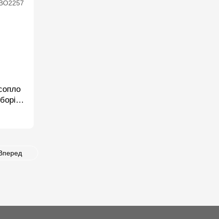
сопло
борі,
Вперед