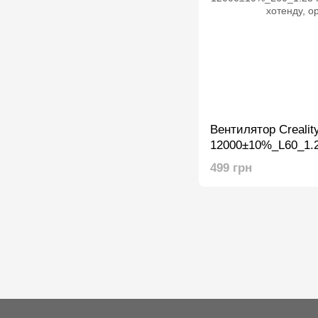
Вентилятор Crealit
12000±10%_L60_1.
SE, для хотенду, о
499 грн