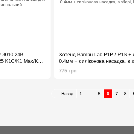
y 3010 24В
Хотенд Bambu Lab P1P / P1S + 
25 K1C/K1 Max/K1
0.4мм + силіконова насадка, в з
ригінальний
BO2257
775 грн
Назад
1
...
5
6
7
8