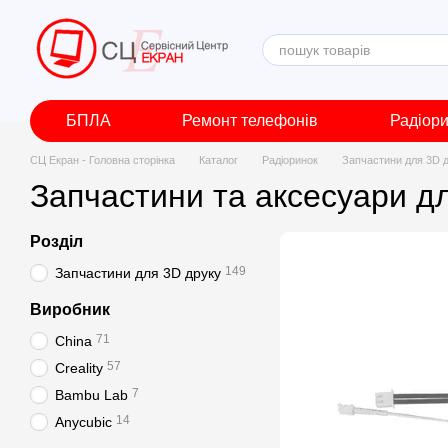
Перейти до основного контенту
БПЛА
Ремонт телефонів
Радіор
СЦ Екран - Головна сторінка
Каталог
Радіоринок
Запчастини для 3D 
Запчастини та аксесуари д
Розділ
149
Запчастини для 3D друку
Виробник
71
China
57
Creality
7
Bambu Lab
14
Anycubic