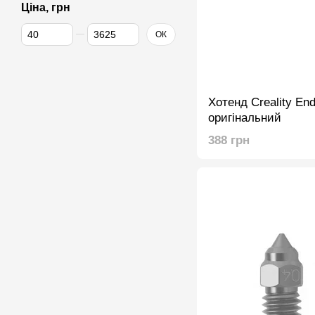
Ціна, грн
Від Ціна, грн
До Ціна, грн
ОК
Хотенд Creality End
оригінальний
388 грн