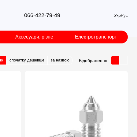
066-422-79-49
Укр
Рус
Аксесуари, різне
Електротранспорт
тю
спочатку дешевше
за назвою
Відображення: