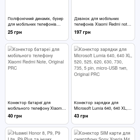
Поліфонічний динамік, бузер
Дзвінок для мобільних
для мобільних телефонів
телефонів Xiaomi Redmi note
Nokia 1110, 1110i, 1112, 1200,
4x, з антеною, в рамці
25 грн
197 грн
1208, 1209 та ін
Конектор батареї для
Конектор зарядки для
мобільного телефону Xiaomi
Microsoft Lumia 640, 640 XL,
Redmi Note
520, 525, 620, 630, 730, 735, 5
40 грн
43 грн
pin, micro-USB тип