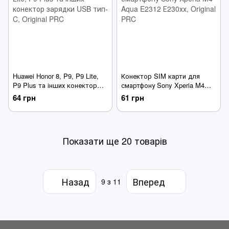
Huawei Honor 8, P9, P9 Lite,
Конектор SIM карти для
P9 Plus та інших конектор
смартфону Sony Xperia M4
зарядки USB тип-C
Aqua E2312 Е230хх
64 грн
61 грн
Показати ще 20 товарів
Назад
Вперед
9
з 11