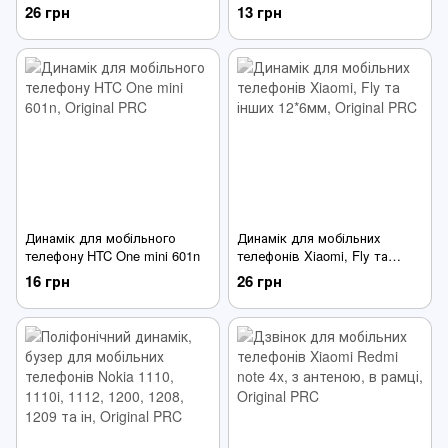
26 грн
13 грн
Динамік для мобільного
Динамік для мобільних
телефону HTC One mini 601n
телефонів Xiaomi, Fly та
інших 12*6мм
16 грн
26 грн