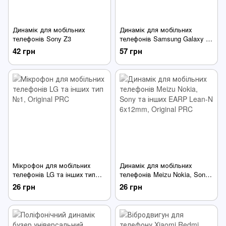
Динамік для мобільних
Динамік для мобільних
телефонів Sony Z3
телефонів Samsung Galaxy J
серії J530F J730F
42 грн
57 грн
Мікрофон для мобільних
Динамік для мобільних
телефонів LG та інших тип
телефонів Meizu Nokia, Sony
№1
та інших EARP Lean-N
26 грн
26 грн
6x12mm