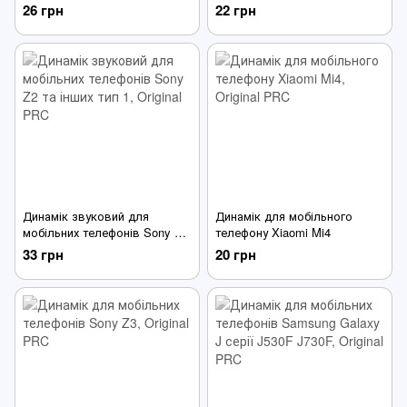
інших тип №1
Xiaomi та інших тип 1
26 грн
22 грн
Динамік звуковий для
Динамік для мобільного
мобільних телефонів Sony Z2
телефону Xiaomi Mi4
та інших тип 1
33 грн
20 грн