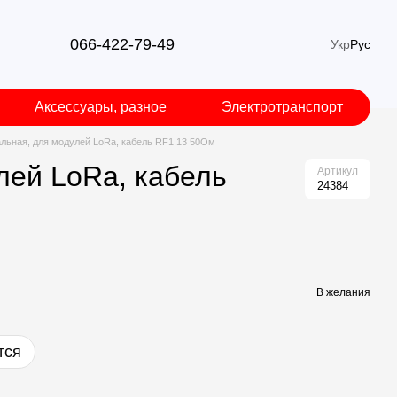
066-422-79-49
Укр
Рус
Аксессуары, разное
Электротранспорт
альная, для модулей LoRa, кабель RF1.13 50Ом
лей LoRa, кабель
Артикул
24384
В желания
тся