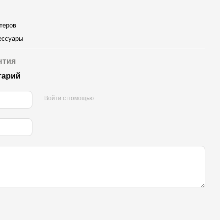
теров
ессуары
нтия
тарий
Войти с помощью