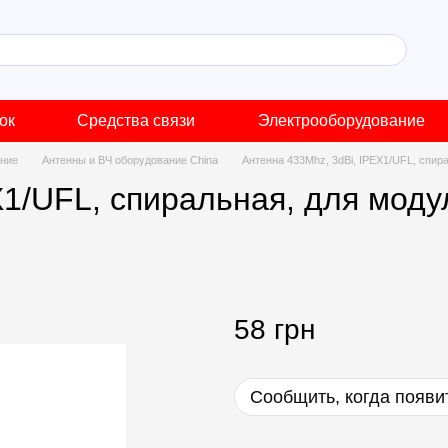
ок
Средства связи
Электрооборудование
ание
Антенны и ВЧ оборудование China
Антенна 433Mhz, 3dBi, IPEX1/UFL, спир
X1/UFL, спиральная, для моду
58 грн
Сообщить, когда появи