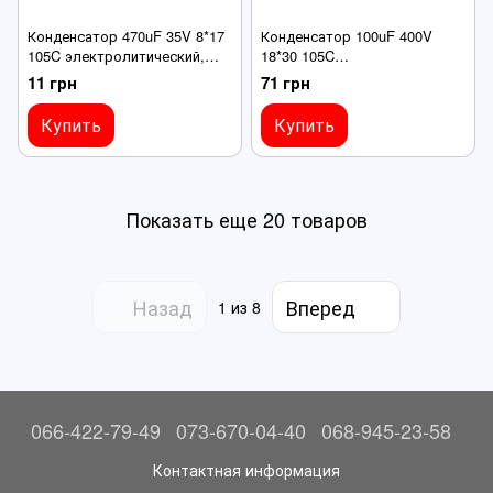
Конденсатор 470uF 35V 8*17
Конденсатор 100uF 400V
105C электролитический,
18*30 105C
JCCON LowESR, для питания
электролитический, JCCON
11 грн
71 грн
дронов
LowESR, для питания дронов
Купить
Купить
Показать еще 20 товаров
Назад
Вперед
1
из 8
066-422-79-49
073-670-04-40
068-945-23-58
Контактная информация