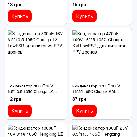
для питания FPV дронов
LowESR, для питания FPV
13 грн
15 грн
дронов
Купить
Купить
Конденсатор 300uF 16V
Конденсатор 470uF 100V
6.5*10.5 105С Chongx LZ
16*25 105C Chongx KM
LowESR, для питания FPV
LowESR, для питания FPV
12 грн
37 грн
дронов
дронов
Купить
Купить