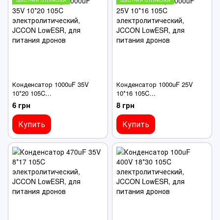
Конденсатор 1000uF 35V
Конденсатор 1000uF 25V
10*20 105C
10*16 105C
электролитический, JCCON
электролитический, JCCON
6 грн
8 грн
LowESR, для питания дронов
LowESR, для питания дронов
Купить
Купить