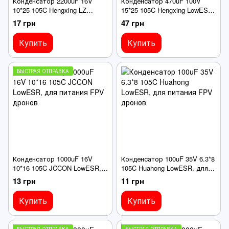
Конденсатор 2200uF 16V
Конденсатор 470uF 100V
10*25 105C Hengxing LZ
15*25 105C Hengxing LowESR,
LowESR, для питания FPV
для питания FPV дронов
17 грн
47 грн
дронов
Купить
Купить
БЫСТРАЯ ОТПРАВКА
Конденсатор 1000uF 16V
Конденсатор 100uF 35V 6.3*8
10*16 105C JCCON LowESR,
105C Huahong LowESR, для
для питания FPV дронов
питания FPV дронов
13 грн
11 грн
Купить
Купить
БЫСТРАЯ ОТПРАВКА
БЫСТРАЯ ОТПРАВКА