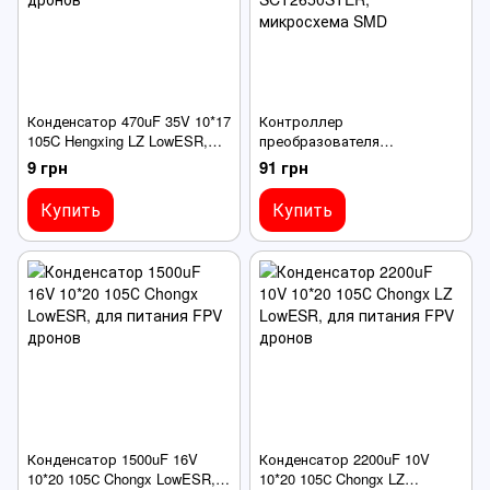
Конденсатор 470uF 35V 10*17
Контроллер
105C Hengxing LZ LowESR,
преобразователя
для питания FPV дронов
напряжения SCT2650STER,
9 грн
91 грн
микросхема SMD
Купить
Купить
Конденсатор 1500uF 16V
Конденсатор 2200uF 10V
10*20 105С Chongx LowESR,
10*20 105С Chongx LZ