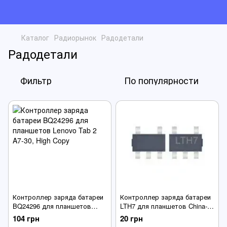
Каталог
Радиорынок
Радодетали
Радодетали
Фильтр
По популярности
Контроллер заряда батареи
Контроллер заряда батареи
BQ24296 для планшетов
LTH7 для планшетов China-
Lenovo Tab 2 A7-30
Tablet PC 10 ", 7", 8 ", 9"
104 грн
20 грн