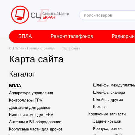
Перейти к основному контенту
БПЛА
Ремонт телефонов
Радиорын
СЦ Экран - Главная страница
Карта сайта
Карта сайта
Каталог
Шлейфы междуплатн
БПЛА
Шлейфы сканера
Аппаратура управления
Шлейфы другие
Контроллеры FPV
Камеры
Двигатели для дронов
Корпусные запчасти
Видеосистемы для FPV
Задние крышки
Антенны и ВЧ оборудование
Корпуса, рамки
Корпусные части для дронов