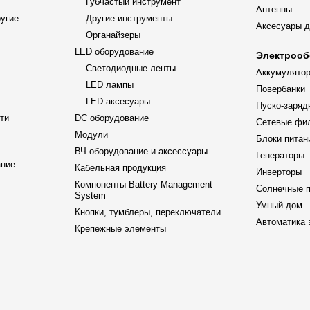
Губчастый инструмент
Антенны
ругие
Другие инструменты
Аксесуары д
Органайзеры
LED оборудование
Электрооб
Светодиодные ленты
Аккумулятор
LED лампы
Повербанки
LED аксесуары
Пуско-заряд
ти
DC оборудование
Сетевые фи
Модули
Блоки питан
ВЧ оборудование и аксессуары
Генераторы
ание
Кабельная продукция
Инверторы
Компоненты Battery Management
Солнечные 
System
Умный дом
Кнопки, тумблеры, переключатели
Автоматика 
Крепежные элементы