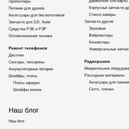
Держатели SIM-карты
Пропеллеры
Корпусныt запчасти д
Питание для дронов
Стекло камеры
Аксессуары для беспилотников
Запчасти другие
Запчасти для DJI, Autel
Звуковые
Средства РЭБ и РЭР
Вибромоторы
Оптоволоконная техника
Коннекторы
Ремонт телефонов
Универсальные запчас
Дисплеи
Радиорынок
Сенсоры, тачскрины
Имерительное оборудов
Аккумуляторные батареи
Расходные материалы
Шлейфы, платы
Аксесуары для паяния
Платы зарядки
Скотч, пленки
Шлейфы кнопок
Наш блог
Наш блог