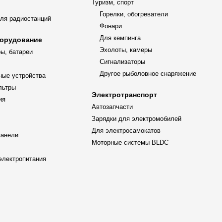
Туризм, спорт
Горелки, обогреватели
ля радиостанций
Фонари
Для кемпинга
орудование
Эхолоты, камеры
ы, батареи
Сигнализаторы
Другое рыболовное снаряжение
ные устройства
льтры
Электротранспорт
ия
Автозапчасти
Зарядки для электромобилей
Для электросамокатов
панели
Моторные системы BLDC
электропитания