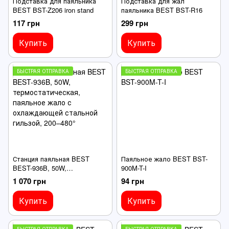
Подставка для паяльника
Подставка для жал
BEST BST-Z206 iron stand
паяльника BEST BST-R16
117 грн
299 грн
Купить
Купить
БЫСТРАЯ ОТПРАВКА
БЫСТРАЯ ОТПРАВКА
Станция паяльная BEST
Паяльное жало BEST BST-
BEST-936B, 50W,
900M-T-I
термостатическая, паяльное
1 070 грн
94 грн
жало с охлаждающей
стальной гильзой, 200–480°
Купить
Купить
БЫСТРАЯ ОТПРАВКА
БЫСТРАЯ ОТПРАВКА