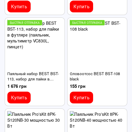
условиях
Купить
Купить
БЫСТРАЯ ОТПРАВКА
БЫСТРАЯ ОТПРАВКА
Паяльный набор BEST BST-
Оловоотсос BEST BST-108
113, набор для пайки в
black
футляре (паяльник,
1 676 грн
155 грн
мультиметр VC830L, пинцет)
Купить
Купить