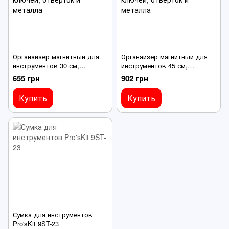
Органайзер магнитный для
Органайзер магнитный для
инструментов 30 см,
инструментов 45 см,
настенный держатель для
настенный держатель для
655 грн
902 грн
ключей, отверток и металла
ключей, отверток и металла
Купить
Купить
Сумка для инструментов
Pro'sKit 9ST-23