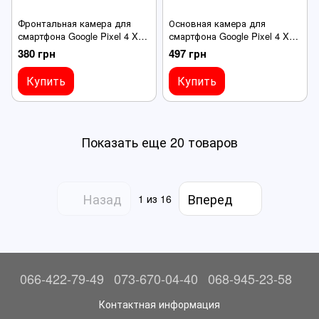
Фронтальная камера для
Основная камера для
смартфона Google Pixel 4 XL,
смартфона Google Pixel 4 XL
wide (8MP)+TOF 3D
(12.2MP+16MP)
380 грн
497 грн
Купить
Купить
Показать еще 20 товаров
Назад
Вперед
1
из 16
066-422-79-49
073-670-04-40
068-945-23-58
Контактная информация