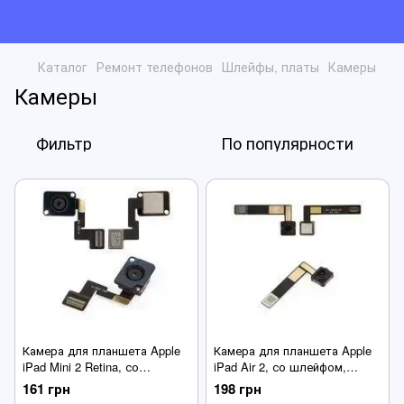
Каталог
Ремонт телефонов
Шлейфы, платы
Камеры
Камеры
Фильтр
По популярности
Камера для планшета Apple
Камера для планшета Apple
iPad Mini 2 Retina, со
iPad Air 2, со шлейфом,
шлейфом, основная,
фронтальная,
161 грн
198 грн
демонтирована
демонтирована