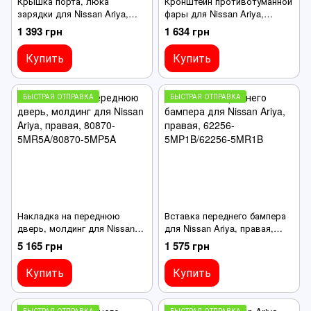
Крышка порта, люка
Кронштейн противотуманной
зарядки для Nissan Ariya,
фары для Nissan Ariya,
65713-5MP0HB/65713-5MR0HB
передний левый, 62257-
1 393 грн
1 634 грн
5MP0A/62257-5MR0A
Купить
Купить
БЫСТРАЯ ОТПРАВКА
БЫСТРАЯ ОТПРАВКА
Накладка на переднюю
Вставка переднего бампера
дверь, молдинг для Nissan
для Nissan Ariya, правая,
Ariya, правая, 80870-
62256-5MP1B/62256-5MR1B
5 165 грн
1 575 грн
5MR5A/80870-5MP5A
Купить
Купить
БЫСТРАЯ ОТПРАВКА
БЫСТРАЯ ОТПРАВКА