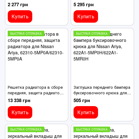
крыла для Nissan Ariya,
Ariya, передняя левая, 63811-
2 277 грн
5 295 грн
правый, 63870-5MP0A/63870-
5MR5A/63811-5MP5A
5MR0A
Купить
Купить
БЫСТРАЯ ОТПРАВКА
БЫСТРАЯ ОТПРАВКА
Решетка радиатора в сборе
Заглушка переднего бампера
передняя, защита радиатора
буксировочного крюка для
для Nissan Ariya, 62310-
Nissan Ariya, 622A1-
13 338 грн
505 грн
5MP0A/62310-5MP0A
5MP0H/622A1-5MR0H
Купить
Купить
БЫСТРАЯ ОТПРАВКА
БЫСТРАЯ ОТПРАВКА