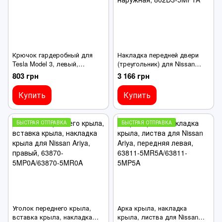
Крючок гардеробный для
Накладка передней двери
Tesla Model 3, левый,
(треугольник) для Nissan
1099162-00-L
Ariyа, левая наружная,
803 грн
3 166 грн
802D3-5MP1А
Купить
Купить
БЫСТРАЯ ОТПРАВКА
БЫСТРАЯ ОТПРАВКА
Уголок переднего крыла,
Арка крыла, накладка
вставка крыла, накладка
крыла, листва для Nissan