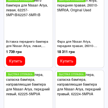
Вставка переднего бампера
Фара для Nissan Ariya,
для Nissan Ariya, левая,
передняя правая, 26010-
62257-5MP1B/62257-5MR1B
5MR0A, Original Used
1 739 грн
18 311 грн
Купить
Купить
БЫСТРАЯ ОТПРАВКА
БЫСТРАЯ ОТПРАВКА