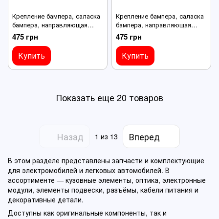
Крепление бампера, саласка
Крепление бампера, саласка
бампера, направляющая
бампера, направляющая
бампера для Nissan Ariya,
бампера для Nissan Ariya,
475 грн
475 грн
передний левый, 62225-
передний правый, 62224-
5MP0A
5MP0A
Купить
Купить
Показать еще 20 товаров
Назад
Вперед
1
из 13
В этом разделе представлены запчасти и комплектующие
для электромобилей и легковых автомобилей. В
ассортименте — кузовные элементы, оптика, электронные
модули, элементы подвески, разъёмы, кабели питания и
декоративные детали.
Доступны как оригинальные компоненты, так и