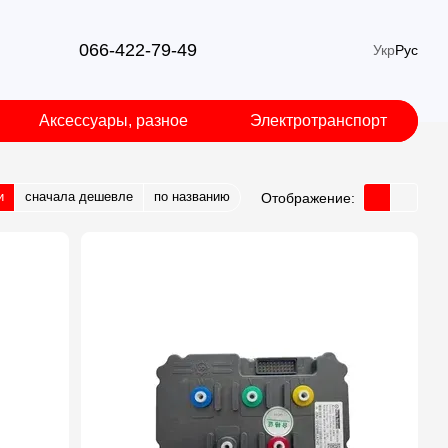
066-422-79-49
Укр
Рус
Аксессуары, разное
Электротранспорт
и
сначала дешевле
по названию
Отображение: