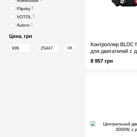
Makerbase
8
Flipsky
5
VOTOL
1
Autoro
Цена, грн
Контроллер BLDC f
От Цена, грн
До Цена, грн
OK
для двигателей с 
8 957 грн