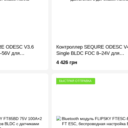
RE ODESC V3.6
Контроллер SEQURE ODESC V4
–56V для
Single BLDC FOC 8–24V для
вигателей с
робототехники и двигателей с
4 426 грн
датчиками Холла
БЫСТРАЯ ОТПРАВКА