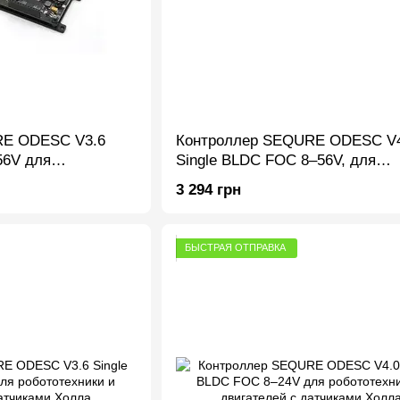
RE ODESC V3.6
Контроллер SEQURE ODESC V4
56V для
Single BLDC FOC 8–56V, для
вигателей с
робототехники и двигателей с
3 294 грн
датчиками Холла
БЫСТРАЯ ОТПРАВКА