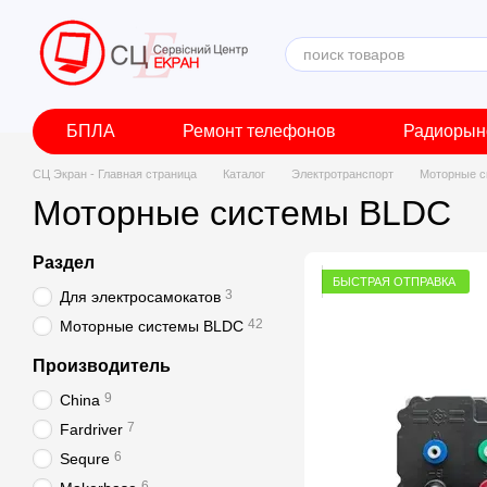
Перейти к основному контенту
БПЛА
Ремонт телефонов
Радиорын
СЦ Экран - Главная страница
Каталог
Электротранспорт
Моторные 
Моторные системы BLDC
Раздел
БЫСТРАЯ ОТПРАВКА
3
Для электросамокатов
42
Моторные системы BLDC
Производитель
9
China
7
Fardriver
6
Sequre
6