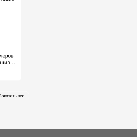
леров
ошивки
Показать все