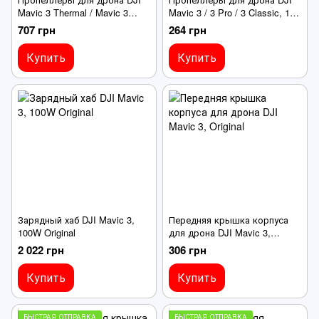
Mavic 3 Thermal / Mavic 3
Mavic 3 / 3 Pro / 3 Classic, 1
Enterprise, 1 пара,
пара, помаранчевые
707 грн
264 грн
помаранчевые, Original
Купить
Купить
Зарядный хаб DJI Mavic 3,
Передняя крышка корпуса
100W Original
для дрона DJI Mavic 3,
Original
2 022 грн
306 грн
Купить
Купить
БЫСТРАЯ ОТПРАВКА
БЫСТРАЯ ОТПРАВКА