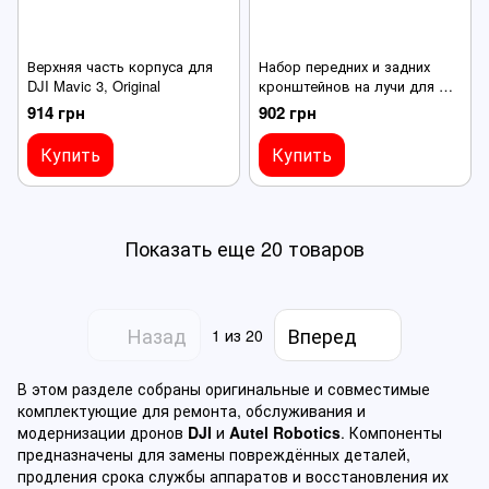
Верхняя часть корпуса для
Набор передних и задних
DJI Mavic 3, Original
кронштейнов на лучи для DJI
Mavic 3, Original
914 грн
902 грн
Купить
Купить
Показать еще 20 товаров
Назад
Вперед
1
из 20
В этом разделе собраны оригинальные и совместимые
комплектующие для ремонта, обслуживания и
модернизации дронов
DJI
и
Autel Robotics
. Компоненты
предназначены для замены повреждённых деталей,
продления срока службы аппаратов и восстановления их