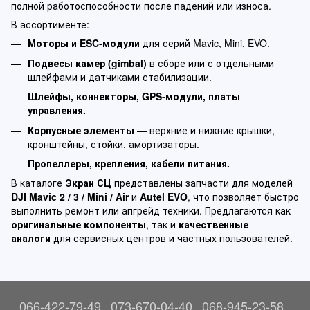
полной работоспособности после падений или износа.
В ассортименте:
Моторы и ESC-модули
для серий Mavic, Mini, EVO.
Подвесы камер (gimbal)
в сборе или с отдельными
шлейфами и датчиками стабилизации.
Шлейфы, коннекторы, GPS-модули, платы
управления.
Корпусные элементы
— верхние и нижние крышки,
кронштейны, стойки, амортизаторы.
Пропеллеры, крепления, кабели питания.
В каталоге
Экран СЦ
представлены запчасти для моделей
DJI Mavic 2 / 3 / Mini / Air
и
Autel EVO
, что позволяет быстро
выполнить ремонт или апгрейд техники. Предлагаются как
оригинальные компоненты
, так и
качественные
аналоги
для сервисных центров и частных пользователей.
066-422-79-49
073-670-04-40
068-945-23-58