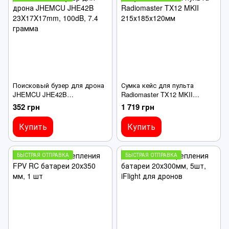
Поисковый бузер для дрона
Сумка кейс для пульта
JHEMCU JHE42B
Radiomaster TX12 MKII
23X17X17mm, 100dB, 7.4
215х185х120мм
352 грн
1 719 грн
грамма
Купить
Купить
БЫСТРАЯ ОТПРАВКА
БЫСТРАЯ ОТПРАВКА