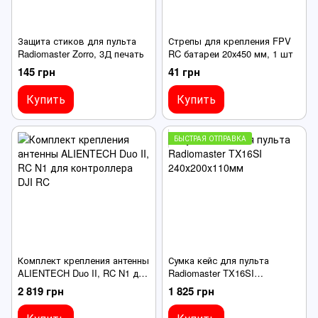
Защита стиков для пульта
Стрепы для крепления FPV
Radiomaster Zorro, 3Д печать
RC батареи 20х450 мм, 1 шт
145 грн
41 грн
Купить
Купить
БЫСТРАЯ ОТПРАВКА
Комплект крепления антенны
Сумка кейс для пульта
ALIENTECH Duo II, RC N1 для
Radiomaster TX16SI
контроллера DJI RC
240х200х110мм
2 819 грн
1 825 грн