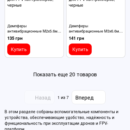
Демпферы
Демпферы
антивибрационные M2х5.6мм
антивибрационные M3х6.6мм
10шт, резиновые
10шт, резиновые
135 грн
141 грн
амортизаторы для FPV
амортизаторы для FPV
контроллеров, черные
контроллеров, черные
Купить
Купить
Показать еще 20 товаров
Назад
Вперед
1
из 7
В этом разделе собраны вспомогательные компоненты и
устройства, обеспечивающие удобство, надёжность и
функциональность при эксплуатации дронов и FPV-
платформ.