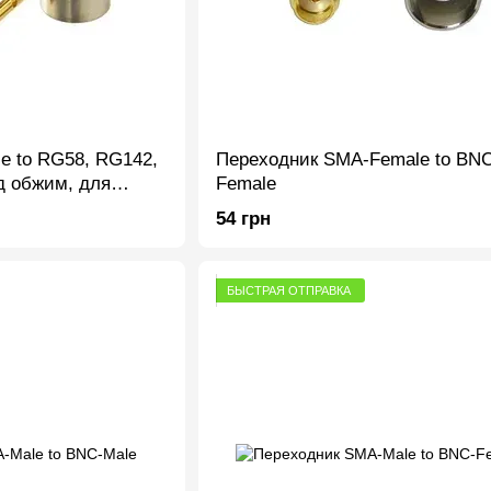
e to RG58, RG142,
Переходник SMA-Female to BNC
д обжим, для
Female
еля
54 грн
БЫСТРАЯ ОТПРАВКА