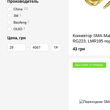
Производитель
111
China
1
3M
2
Baofeng
1
OUIO
Коннектор SMA-Mal
Цена, грн
RG223, LMR195 по
От Цена, грн
До Цена, грн
коаксиального каб
OK
43 грн
БЫСТРАЯ ОТПРАВКА