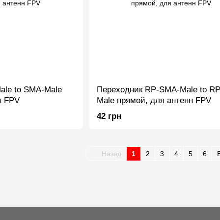
ale to SMA-Male
Переходник RP-SMA-Male to R
н FPV
Male прямой, для антенн FPV
42 грн
Назад
1
2
3
4
5
6