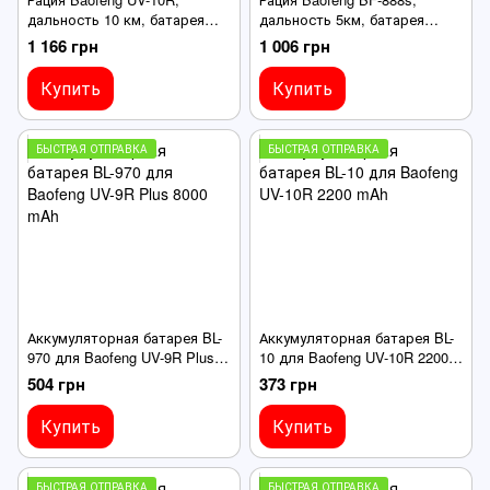
дальность 10 км, батарея
дальность 5км, батарея
2200mAh, 5W, красный
1500mAh, 5W, зарядка от
1 166 грн
1 006 грн
220B комплект 2 шт.
Купить
Купить
БЫСТРАЯ ОТПРАВКА
БЫСТРАЯ ОТПРАВКА
Аккумуляторная батарея BL-
Аккумуляторная батарея BL-
970 для Baofeng UV-9R Plus
10 для Baofeng UV-10R 2200
8000 mAh
mAh
504 грн
373 грн
Купить
Купить
БЫСТРАЯ ОТПРАВКА
БЫСТРАЯ ОТПРАВКА