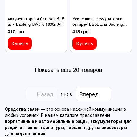
Аккумуляторная батарея BL-5
Усиленная аккумуляторная
для Baofeng UV-5R, 1800mAh
батарея BL-5L для Baofeng
UV-5R, 3800mAh
317 грн
418 грн
Купить
Купить
Показать еще 20 товаров
Назад
Вперед
1
из 6
Средства связи
— это основа надежной коммуникации в
любых условиях. В нашем каталоге представлены
портативные и автомобильные рации
,
аккумуляторы для
раций
,
антенны
,
гарнитуры
,
кабели
и другие
аксессуары
для радиостанций
.