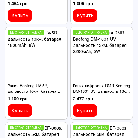
2200mAh, 5W, черный
1500mAh, 5W, зарядка от
1 484 грн
1 006 грн
USB, комплект 2 шт.
Купить
Купить
БЫСТРАЯ ОТПРАВКА
БЫСТРАЯ ОТПРАВКА
Рация Baofeng UV-5R,
Рация цифровая DMR Baofeng
дальность 10км, батарея
DM-1801 UV, дальность 13км,
1800mAh, 8W
батарея 2200мАh, 5W
1 100 грн
2 477 грн
Купить
Купить
БЫСТРАЯ ОТПРАВКА
БЫСТРАЯ ОТПРАВКА