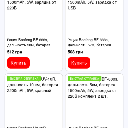
Рация Baofeng BF-888s,
Рация Baofeng BF-888s,
дальность 5км, батарея
дальность 5км, батарея
1500mAh, 5W, зарядка от
1500mAh, 5W, зарядка от
512 грн
508 грн
220B
USB
Купить
Купить
БЫСТРАЯ ОТПРАВКА
БЫСТРАЯ ОТПРАВКА
Рация Baofeng UV-10R,
Рация Baofeng BF-888s,