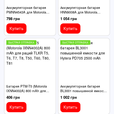
Аккумуляторная батарея
Аккумуляторная батарея
PMNN4543A для Motorola
HNN9008A для Motorola
DP4400 2450 mAh
GP340 1350 mAh
798 грн
1 054 грн
Купить
Купить
БЫСТРАЯ ОТПРАВКА
БЫСТРАЯ ОТПРАВКА
Батарея PTM-T5 (Motorola
Аккумуляторная батарея
IXNN4002A) 800 mAh для
BL3001 повышенной емкости
раций TLKR T5, T6, T7, T8,
для Hytera PD705 2500 mAh
406 грн
1 002 грн
T50, T60, T80, T81
Купить
Купить