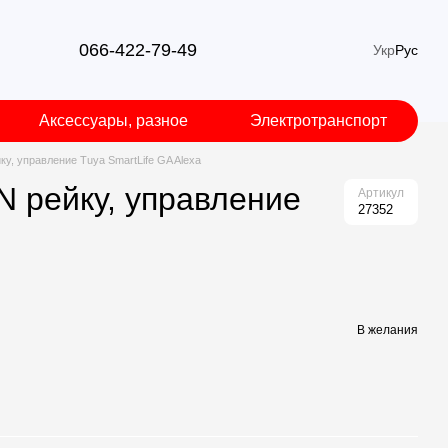
066-422-79-49
Укр
Рус
Аксессуары, разное
Электротранспорт
ку, управление Tuya SmartLife GA Alexa
N рейку, управление
Артикул
27352
В желания