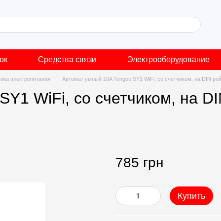
ок
Средства связи
Электрооборудование
ика электропитания
Автомат умный 10A Tongou SY1 WiFi, со счетчиком, на DIN рей
Y1 WiFi, со счетчиком, на DI
785 грн
Купить