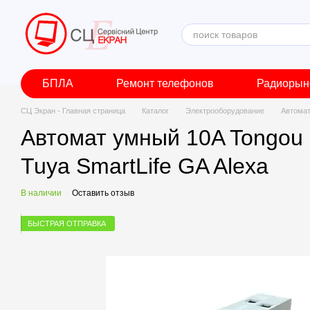
Перейти к основному контенту
БПЛА
Ремонт телефонов
Радиорын
СЦ Экран - Главная страница
Каталог
Электрооборудование
Автомат
Автомат умный 10A Tongou S
Tuya SmartLife GA Alexa
В наличии
Оставить отзыв
БЫСТРАЯ ОТПРАВКА