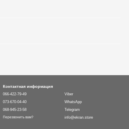
Контактная информация
066-422-79-49
Viber
073-670-04-40
WhatsApp
068-945-23-58
Telegram
info@ekran.store
Перезвонить вам?