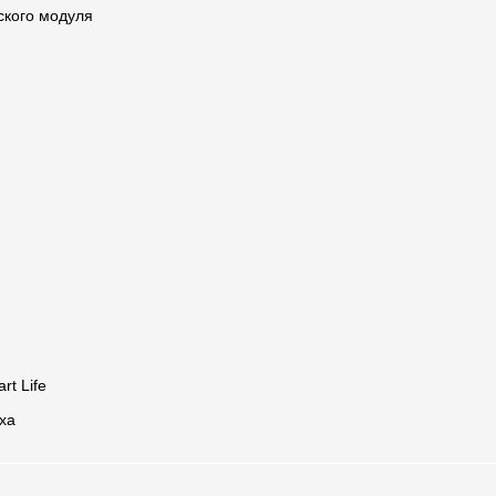
ского модуля
t Life
xa