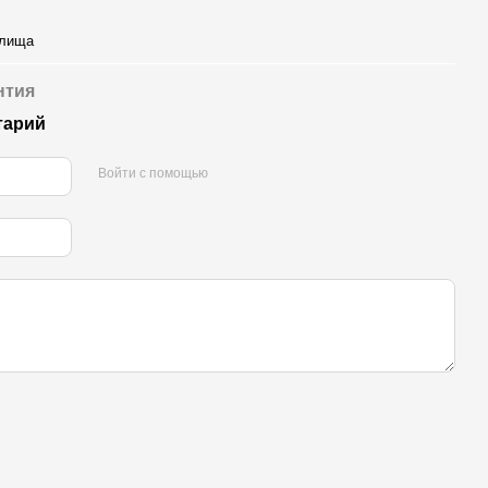
илища
нтия
тарий
Войти с помощью