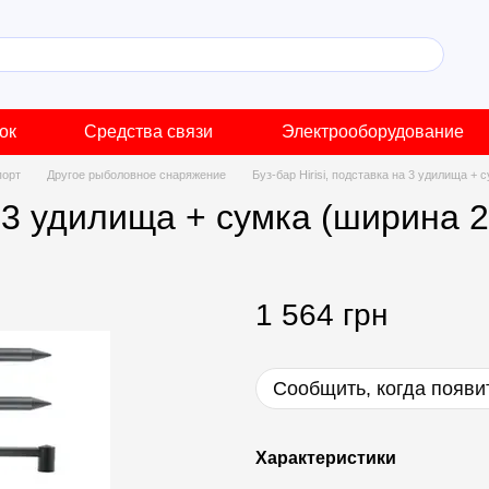
ок
Средства связи
Электрооборудование
порт
Другое рыболовное снаряжение
Буз-бар Hirisi, подставка на 3 удилища +
на 3 удилища + сумка (ширина 
1 564 грн
Сообщить, когда появи
Характеристики