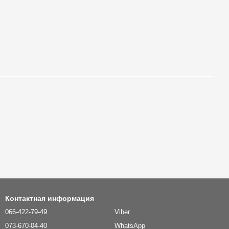
Контактная информация
066-422-79-49
Viber
073-670-04-40
WhatsApp