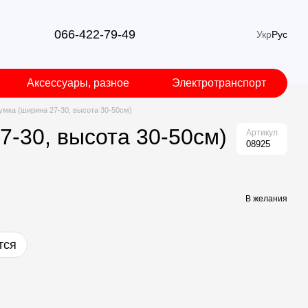
066-422-79-49
Укр
Рус
Аксессуары, разное
Электротранспорт
 сумка (ширина 27-30, высота 30-50см)
27-30, высота 30-50см)
Артикул
08925
В желания
тся