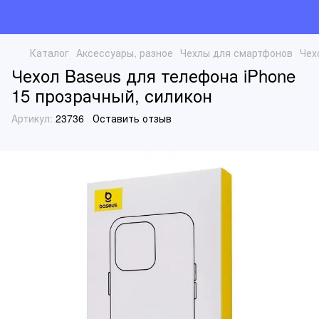
Каталог
Аксессуары, разное
Чехлы для смартфонов
Чех
Чехол Baseus для телефона iPhone
15 прозрачный, силикон
Артикул:
23736
Оставить отзыв