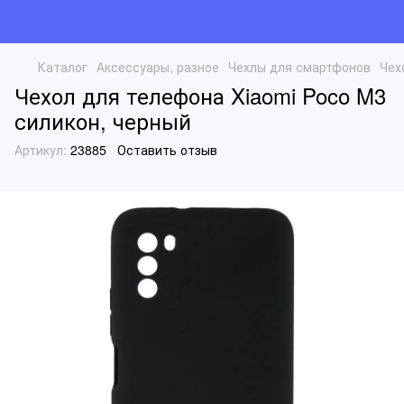
Каталог
Аксессуары, разное
Чехлы для смартфонов
Чех
Чехол для телефона Xiaomi Poco M3
силикон, черный
Артикул:
23885
Оставить отзыв