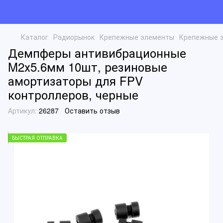
Каталог
Радиорынок
Крепежные элементы
Крепежные э
Демпферы антивибрационные
M2х5.6мм 10шт, резиновые
амортизаторы для FPV
контроллеров, черные
Артикул:
26287
Оставить отзыв
БЫСТРАЯ ОТПРАВКА