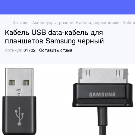
Каталог
Аксессуары, разное
Кабели, переходники
Кабел
Кабель USB data-кабель для
планшетов Samsung черный
Артикул:
01722
Оставить отзыв