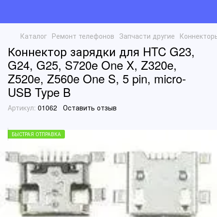
Каталог
Ремонт телефонов
Запчасти другие
Коннектор
Коннектор зарядки для HTC G23,
G24, G25, S720e One X, Z320e,
Z520e, Z560e One S, 5 pin, micro-
USB Type B
Артикул:
01062
Оставить отзыв
БЫСТРАЯ ОТПРАВКА