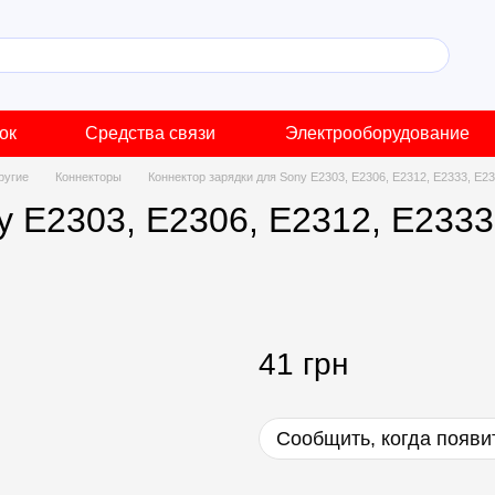
ок
Средства связи
Электрооборудование
ругие
Коннекторы
Коннектор зарядки для Sony E2303, E2306, E2312, E2333, E23
 E2303, E2306, E2312, E2333
41 грн
Сообщить, когда появи