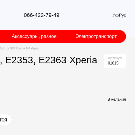
066-422-79-49
Укр
Рус
Аксессуары, разное
Электротранспорт
53, E2363 Xperia M4 Aqua
, E2353, E2363 Xperia
Артикул
01015
В желания
тся