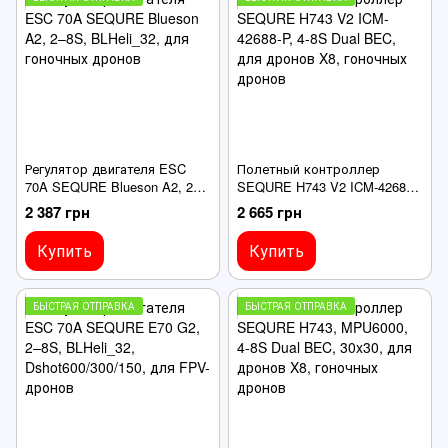
Регулятор двигателя ESC
Полетный контроллер
70A SEQURE Blueson A2, 2–
SEQURE H743 V2 ICM-42688-
8S, BLHeli_32, для гоночных
P, 4-8S Dual BEC, для дронов
2 387 грн
2 665 грн
дронов
X8, гоночных дронов
Купить
Купить
БЫСТРАЯ ОТПРАВКА
БЫСТРАЯ ОТПРАВКА