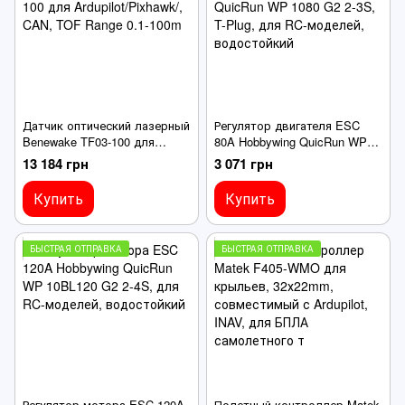
Датчик оптический лазерный
Регулятор двигателя ESC
Benewake TF03-100 для
80A Hobbywing QuicRun WP
Ardupilot/Pixhawk/, CAN, TOF
1080 G2 2-3S, T-Plug, для RC-
13 184 грн
3 071 грн
Range 0.1-100m
моделей, водостойкий
Купить
Купить
БЫСТРАЯ ОТПРАВКА
БЫСТРАЯ ОТПРАВКА
Регулятор мотора ESC 120A
Полетный контроллер Matek