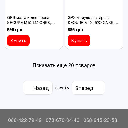
GPS модуль для дрона
GPS модуль для дрона
SEQURE M10-182 GNSS,
SEQURE M10-182Q GNSS,
18х18х8.2mm, 8 грамм, без
18х18х8.2mm, 8 грамм,
996 грн
886 грн
компаса
компас QMC5883L
Купить
Купить
Показать еще 20 товаров
Назад
Вперед
6
из 15
066-422-79-49
073-670-04-40
068-945-23-58