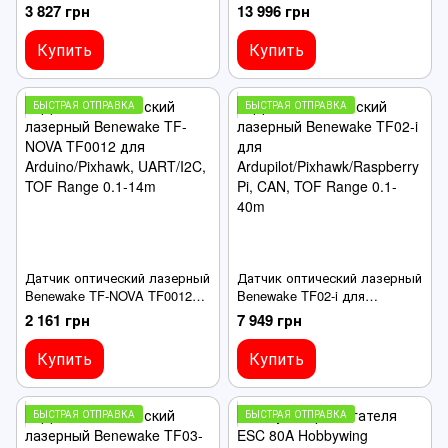
от помех LNA+SAW, для
питания 2-14S, для
3 827 грн
13 996 грн
Ardupilot/Pixhawk
промышленных UAV дронов
Купить
Купить
БЫСТРАЯ ОТПРАВКА
БЫСТРАЯ ОТПРАВКА
Датчик оптический лазерный
Датчик оптический лазерный
Benewake TF-NOVA TF0012
Benewake TF02-i для
для Arduino/Pixhawk,
Ardupilot/Pixhawk/Raspberry
2 161 грн
7 949 грн
UART/I2C, TOF Range 0.1-14m
Pi, CAN, TOF Range 0.1-40m
Купить
Купить
БЫСТРАЯ ОТПРАВКА
БЫСТРАЯ ОТПРАВКА