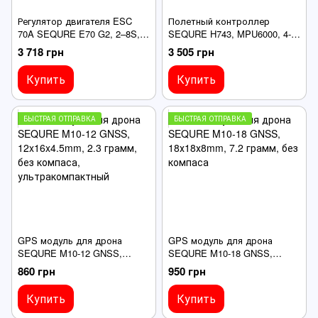
Регулятор двигателя ESC
Полетный контроллер
70A SEQURE E70 G2, 2–8S,
SEQURE H743, MPU6000, 4-
BLHeli_32, Dshot600/300/150,
8S Dual BEC, 30x30, для
3 718 грн
3 505 грн
для FPV-дронов
дронов X8, гоночных дронов
Купить
Купить
БЫСТРАЯ ОТПРАВКА
БЫСТРАЯ ОТПРАВКА
GPS модуль для дрона
GPS модуль для дрона
SEQURE M10-12 GNSS,
SEQURE M10-18 GNSS,
12x16x4.5mm, 2.3 грамм, без
18х18х8mm, 7.2 грамм, без
860 грн
950 грн
компаса, ультракомпактный
компаса
Купить
Купить