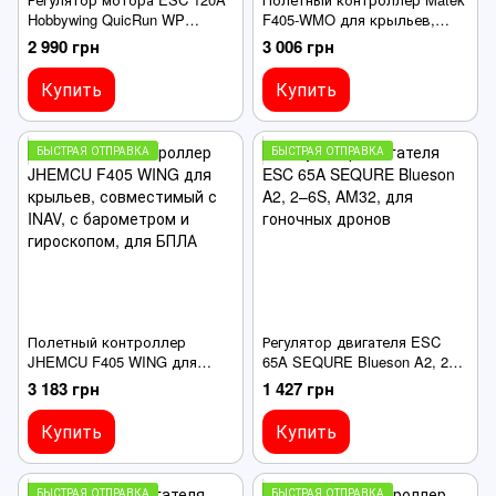
Hobbywing QuicRun WP
F405-WMO для крыльев,
10BL120 G2 2-4S, для RC-
32х22mm, совместимый с
2 990 грн
3 006 грн
моделей, водостойкий
Ardupilot, INAV, для БПЛА
самолетного т
Купить
Купить
БЫСТРАЯ ОТПРАВКА
БЫСТРАЯ ОТПРАВКА
Полетный контроллер
Регулятор двигателя ESC
JHEMCU F405 WING для
65A SEQURE Blueson A2, 2–
крыльев, совместимый с
6S, AM32, для гоночных
3 183 грн
1 427 грн
INAV, с барометром и
дронов
гироскопом, для БПЛА
Купить
Купить
БЫСТРАЯ ОТПРАВКА
БЫСТРАЯ ОТПРАВКА