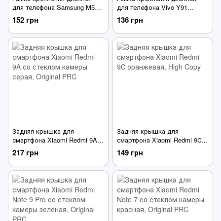
для телефона Samsung M515
для телефона Vivo Y91
Galaxy M51 (2020) черная
черная
152 грн
136 грн
Задняя крышка для
Задняя крышка для
смартфона Xiaomi Redmi 9A
смартфона Xiaomi Redmi 9С
со стеклом камеры серая
оранжевая
217 грн
149 грн