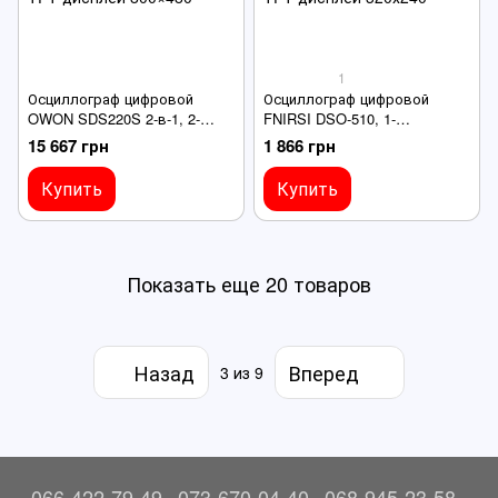
1
Осциллограф цифровой
Осциллограф цифровой
OWON SDS220S 2-в-1, 2-
FNIRSI DSO-510, 1-
канальный, полоса
канальный, полоса
15 667 грн
1 866 грн
пропускания 200Mhz, 7" TFT-
пропускания 10Mhz, 2.8" TFT-
дисплей 800×480
дисплей 320х240
Купить
Купить
Показать еще 20 товаров
Назад
Вперед
3
из 9
066-422-79-49
073-670-04-40
068-945-23-58