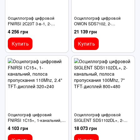
Осциллограф цифровой
Осциллограф цифровой
FNIRSI 2C23T 3-в-1, 2-
OWON SDS7102, 2-
канальный, полоса
канальный, полоса
4 256 грн
21 139 грн
пропускания 10Mhz, 2.8" HD-
пропускания 100Mhz, 8" TFT-
дисплей 320х240
дисплей 800×600
Купить
Купить
Осцилограф цифровий
Осциллограф цифровой
FNIRSI 1C15+, 1-канальний,
SIGLENT SDS1102DL+, 2-
полоса пропускання 110Mhz,
канальный, полоса
4 103 грн
18 073 грн
2.4" TFT-дисплей 320×240
пропускания 100Mhz, 7" TFT-
дисплей 800×480