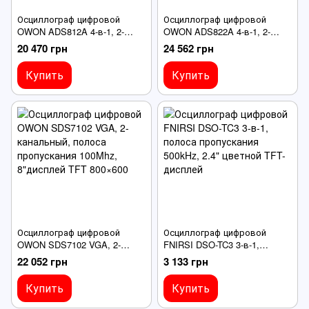
Осциллограф цифровой
Осциллограф цифровой
OWON ADS812A 4-в-1, 2-
OWON ADS822A 4-в-1, 2-
канальный, полоса
канальный, полоса
20 470 грн
24 562 грн
пропускания 100Mhz,
пропускания 200Mhz,
7"дисплей-мультитач
7"дисплей-мультитач
Купить
Купить
1024×600
1024×600
Осциллограф цифровой
Осциллограф цифровой
OWON SDS7102 VGA, 2-
FNIRSI DSO-TC3 3-в-1,
канальный, полоса
полоса пропускания 500kHz,
22 052 грн
3 133 грн
пропускания 100Mhz,
2.4" цветной TFT-дисплей
8"дисплей TFT 800×600
Купить
Купить