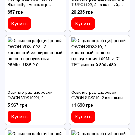
Bluetooth, амперметр
T UPO1102, 2-канальный,
мультиметр вольтметр,
полоса пропускания 100Mhz,
657 грн
20 235 грн
USB/Type-C, для измерений
7" TFT-дисплей 800×480
Купить
Купить
Осциллограф цифровой
Осциллограф цифровой
OWON VDS1022I, 2-
OWON SDS210, 2-канальный,
канальный изолированный,
полоса пропускания 100Mhz,
5 967 грн
11 690 грн
полоса пропускания 25Mhz,
7" TFT-дисплей 800×480
USB 2.0
Купить
Купить