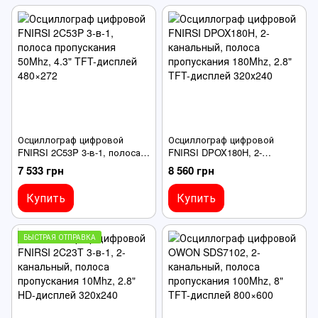
Осциллограф цифровой
Осциллограф цифровой
FNIRSI 2C53P 3-в-1, полоса
FNIRSI DPOX180H, 2-
пропускания 50Mhz, 4.3" TFT-
канальный, полоса
7 533 грн
8 560 грн
дисплей 480×272
пропускания 180Mhz, 2.8"
TFT-дисплей 320х240
Купить
Купить
БЫСТРАЯ ОТПРАВКА