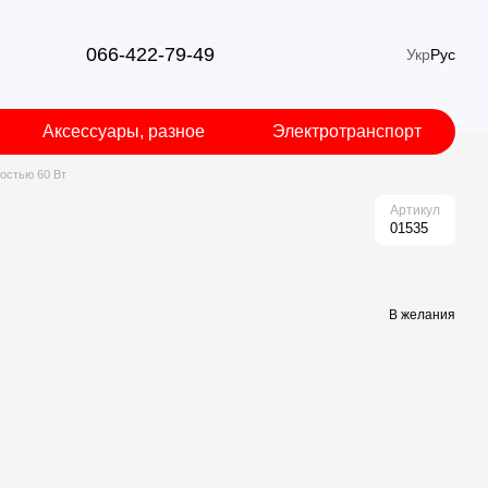
066-422-79-49
Укр
Рус
Аксессуары, разное
Электротранспорт
остью 60 Вт
Артикул
01535
В желания