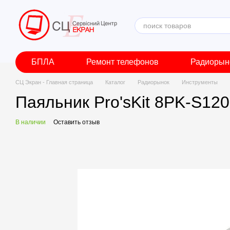
Перейти к основному контенту
БПЛА
Ремонт телефонов
Радиорын
СЦ Экран - Главная страница
Каталог
Радиорынок
Инструменты
Паяльник Pro'sKit 8PK-S12
В наличии
Оставить отзыв