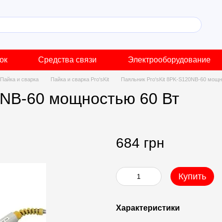
ок
Средства связи
Электрооборудование
Пайка и сварка
Пайка и сварка Pro'sKit
Паяльник Pro'sKit 8PK-S120NB-60 мощн
0NB-60 мощностью 60 Вт
684 грн
Купить
Характеристики