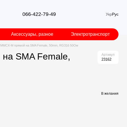
066-422-79-49
Укр
Рус
Аксессуары, разное
Электротранспорт
а MMCX-M прямой на SMA Female, 50mm, RG316 50Ом
 на SMA Female,
Артикул
23162
В желания