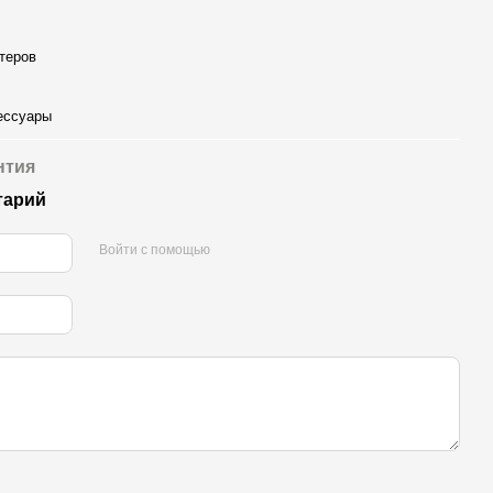
теров
ессуары
нтия
тарий
Войти с помощью