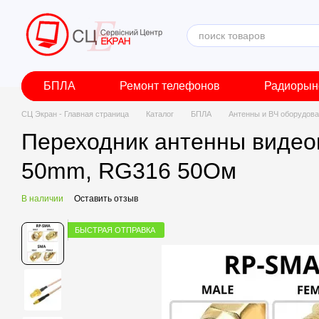
Перейти к основному контенту
БПЛА
Ремонт телефонов
Радиорын
СЦ Экран - Главная страница
Каталог
БПЛА
Антенны и ВЧ оборудов
Переходник антенны видео
50mm, RG316 50Ом
В наличии
Оставить отзыв
БЫСТРАЯ ОТПРАВКА