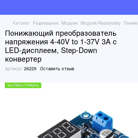
Каталог
Радиорынок
Модули
Модули Readytosky
Понижа
Понижающий преобразователь
напряжения 4-40V to 1-37V 3A с
LED-дисплеем, Step-Down
конвертер
Артикул:
26229
Оставить отзыв
БЫСТРАЯ ОТПРАВКА