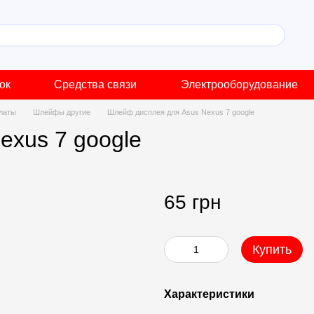
ок
Средства связи
Электрооборудование
латы
Шлейфы другие
Шлейф дисплея для Asus Nexus 7 google
exus 7 google
65 грн
Купить
Характеристики