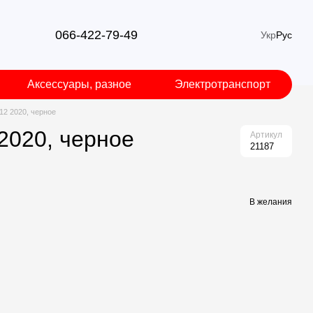
066-422-79-49
Укр
Рус
Аксессуары, разное
Электротранспорт
12 2020, черное
2020, черное
Артикул
21187
В желания