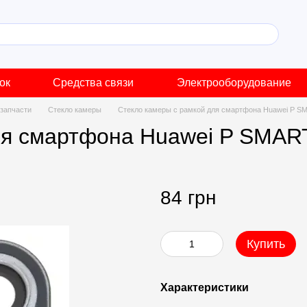
ок
Средства связи
Электрооборудование
запчасти
Стекло камеры
Стекло камеры с рамкой для смартфона Huawei P SM
ля смартфона Huawei P SMART
84 грн
Купить
Характеристики