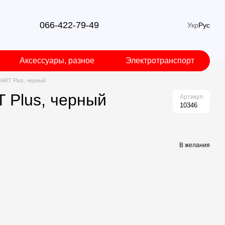
066-422-79-49
Укр
Рус
Аксессуары, разное
Электротранспорт
ART Plus, черный
 Plus, черный
Артикул
10346
В желания