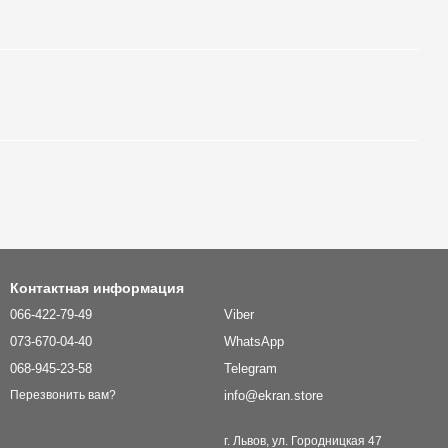
Контактная информация
066-422-79-49
Viber
073-670-04-40
WhatsApp
068-945-23-58
Telegram
info@ekran.store
Перезвонить вам?
г. Львов, ул. Городницкая 47