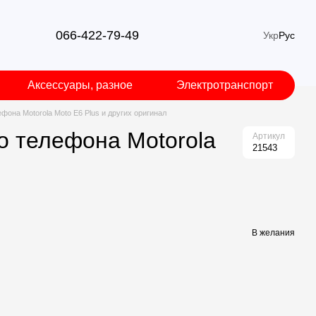
066-422-79-49
Укр
Рус
Аксессуары, разное
Электротранспорт
она Motorola Moto E6 Plus и других оригинал
о телефона Motorola
Артикул
21543
В желания